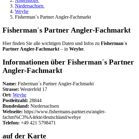
Angelshops
Niedersachsen
Weyhe
Fisherman´s Partner Angler-Fachmarkt
Fisherman´s Partner Angler-Fachmarkt
Hier finden Sie alle wichtigen Daten und Infos zu
Fisherman´s
Partner Angler-Fachmarkt
– in
Weyhe
.
Informationen über Fisherman´s Partner
Angler-Fachmarkt
Name:
Fisherman´s Partner Angler-Fachmarkt
Strasse:
Westerfeld 17
Ort:
Weyhe
Postleitzahl:
28844
Bundesland:
Niedersachsen
Webseite:
https://www.fishermans-partner.eu/angler-
fachm%C3%A4rkte/deutschland/wehye
Telefon:
+49 421 5798471
auf der Karte