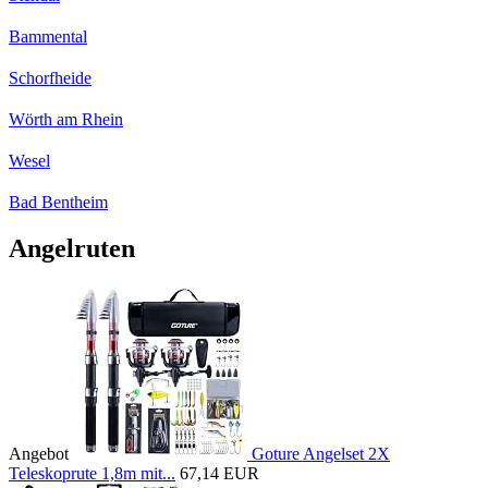
Bammental
Schorfheide
Wörth am Rhein
Wesel
Bad Bentheim
Angelruten
Angebot
Goture Angelset 2X
Teleskoprute 1,8m mit...
67,14 EUR