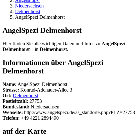
Angelshops
Niedersachsen
Delmenhorst
AngelSpezi Delmenhorst
AngelSpezi Delmenhorst
Hier finden Sie alle wichtigen Daten und Infos zu
AngelSpezi
Delmenhorst
– in
Delmenhorst
.
Informationen über AngelSpezi
Delmenhorst
Name:
AngelSpezi Delmenhorst
Strasse:
Konrad-Adenauer-Allee 3
Ort:
Delmenhorst
Postleitzahl:
27753
Bundesland:
Niedersachsen
Webseite:
http://www.angelspezi.de/as_standorte.php?PLZ=27753
Telefon:
+49 4221 2894490
auf der Karte