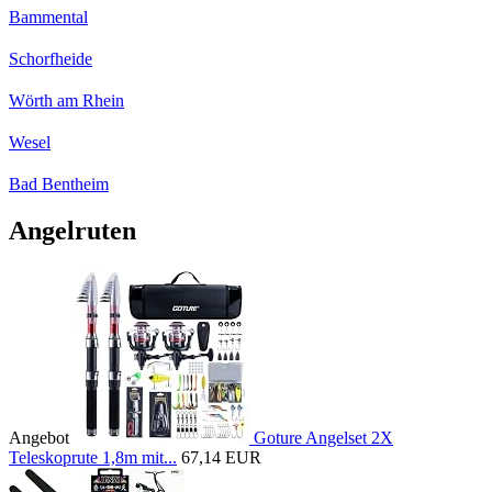
Bammental
Schorfheide
Wörth am Rhein
Wesel
Bad Bentheim
Angelruten
Angebot
Goture Angelset 2X
Teleskoprute 1,8m mit...
67,14 EUR