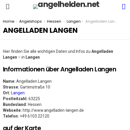
S
Menu
You are here:
Home
Angelshops
Hessen
Langen
Angelladen Langen
ANGELLADEN LANGEN
Hier finden Sie alle wichtigen Daten und Infos zu
Angelladen
Langen
– in
Langen
.
Informationen über Angelladen Langen
Name:
Angelladen Langen
Strasse:
Gartenstraße 10
Ort:
Langen
Postleitzahl:
63225
Bundesland:
Hessen
Webseite:
http://www.angelladen-langen.de
Telefon:
+49 6103 22120
auf der Karte