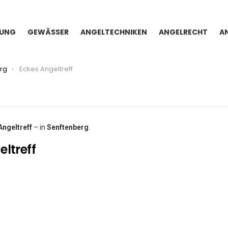
TUNG
GEWÄSSER
ANGELTECHNIKEN
ANGELRECHT
A
rg
Eckes Angeltreff
Angeltreff
– in
Senftenberg
.
ltreff