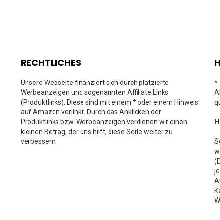
RECHTLICHES
H
Unsere Webseite finanziert sich durch platzierte
*
Werbeanzeigen und sogenannten Affiliate Links
A
(Produktlinks). Diese sind mit einem * oder einem Hinweis
q
auf Amazon verlinkt. Durch das Anklicken der
Produktlinks bzw. Werbeanzeigen verdienen wir einen
H
kleinen Betrag, der uns hilft, diese Seite weiter zu
verbessern.
S
w
(
j
A
K
W