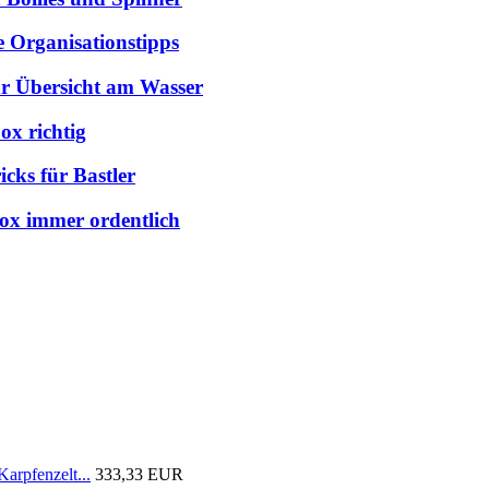
e Organisationstipps
hr Übersicht am Wasser
ox richtig
cks für Bastler
box immer ordentlich
arpfenzelt...
333,33 EUR