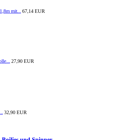
1,8m mit...
67,14 EUR
lle...
27,90 EUR
..
32,90 EUR
 Boilies und Spinner