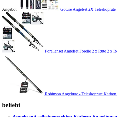
Angebot
Goture Angelset 2X Teleskoprute 
Forellenset Angelset Forelle 2 x Rute 2 x Ro
Robinson Angelrute - Teleskoprute Karbon.
beliebt
Angeln mit selbstgemachten Ködern: So gelingen