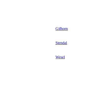
Gifhorn
Stendal
Wesel