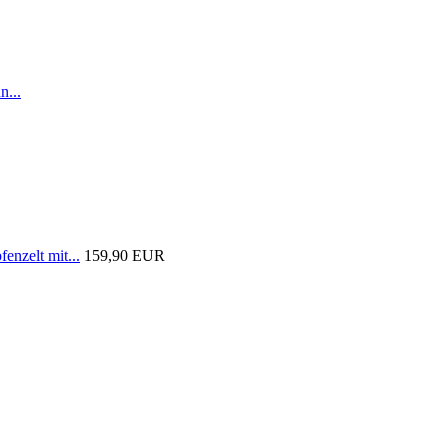
n...
nzelt mit...
159,90 EUR