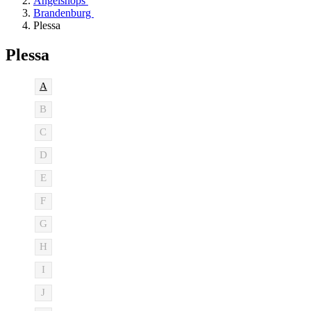
Angelshops
Brandenburg
Plessa
Plessa
A
B
C
D
E
F
G
H
I
J