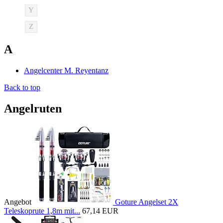
Y
Z
A
Angelcenter M. Reyentanz
Back to top
Angelruten
Angebot
Goture Angelset 2X
Teleskoprute 1,8m mit...
67,14 EUR