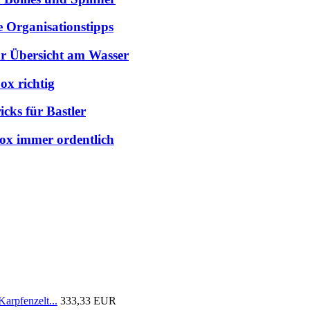
e Organisationstipps
hr Übersicht am Wasser
ox richtig
cks für Bastler
box immer ordentlich
arpfenzelt...
333,33 EUR