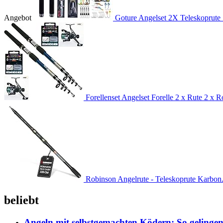
Angebot
Goture Angelset 2X Teleskoprute 
Forellenset Angelset Forelle 2 x Rute 2 x Ro
Robinson Angelrute - Teleskoprute Karbon.
beliebt
Angeln mit selbstgemachten Ködern: So gelingen