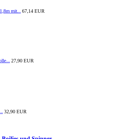
1,8m mit...
67,14 EUR
lle...
27,90 EUR
..
32,90 EUR
 Boilies und Spinner