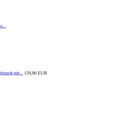
n...
nzelt mit...
159,90 EUR