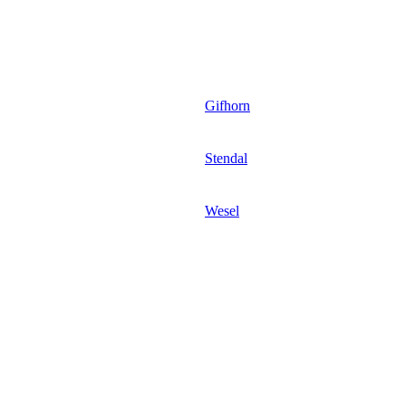
Gifhorn
Stendal
Wesel