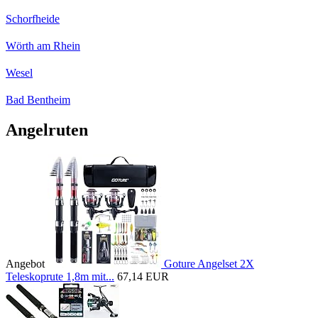
Schorfheide
Wörth am Rhein
Wesel
Bad Bentheim
Angelruten
Angebot
Goture Angelset 2X
Teleskoprute 1,8m mit...
67,14 EUR