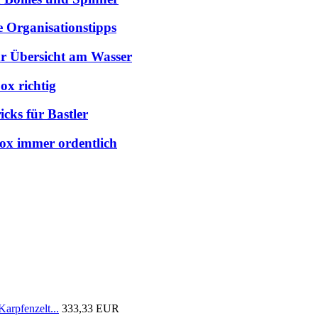
e Organisationstipps
hr Übersicht am Wasser
ox richtig
cks für Bastler
box immer ordentlich
arpfenzelt...
333,33 EUR