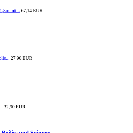
1,8m mit...
67,14 EUR
lle...
27,90 EUR
..
32,90 EUR
 Boilies und Spinner