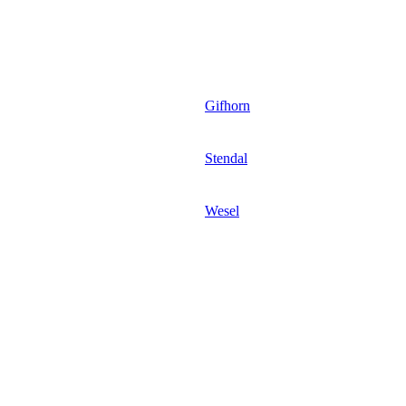
Gifhorn
Stendal
Wesel