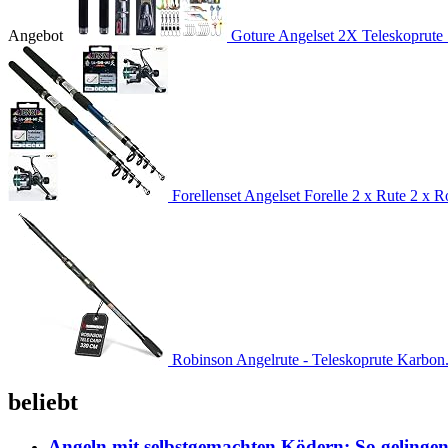
Angebot
Goture Angelset 2X Teleskoprute 
Forellenset Angelset Forelle 2 x Rute 2 x Ro
Robinson Angelrute - Teleskoprute Karbon.
beliebt
Angeln mit selbstgemachten Ködern: So gelingen