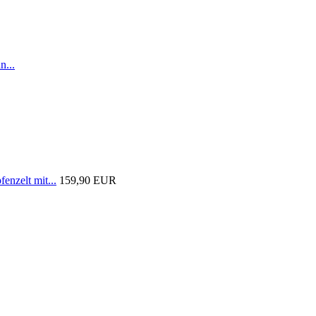
n...
nzelt mit...
159,90 EUR