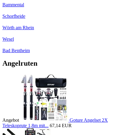
Bammental
Schorfheide
Wörth am Rhein
Wesel
Bad Bentheim
Angelruten
Angebot
Goture Angelset 2X
Teleskoprute 1,8m mit...
67,14 EUR