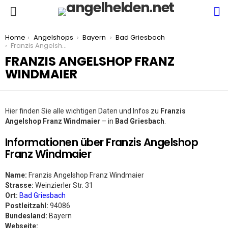
S
Menu
You are here:
Home
Angelshops
Bayern
Bad Griesbach
Franzis Angelshop Franz Windmaier
FRANZIS ANGELSHOP FRANZ
WINDMAIER
Hier finden Sie alle wichtigen Daten und Infos zu
Franzis
Angelshop Franz Windmaier
– in
Bad Griesbach
.
Informationen über Franzis Angelshop
Franz Windmaier
Name:
Franzis Angelshop Franz Windmaier
Strasse:
Weinzierler Str. 31
Ort:
Bad Griesbach
Postleitzahl:
94086
Bundesland:
Bayern
Webseite: