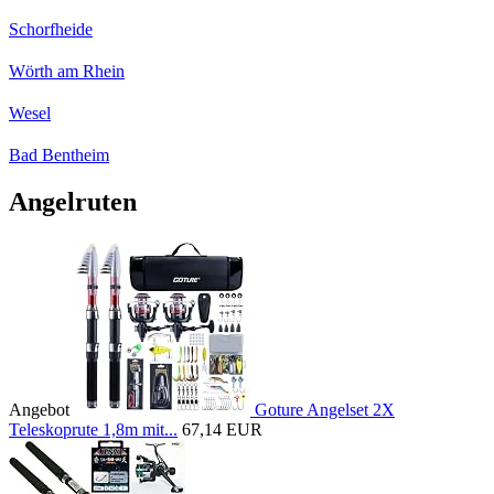
Schorfheide
Wörth am Rhein
Wesel
Bad Bentheim
Angelruten
Angebot
Goture Angelset 2X
Teleskoprute 1,8m mit...
67,14 EUR