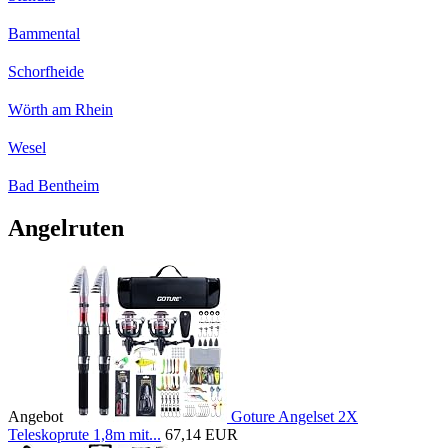
Bammental
Schorfheide
Wörth am Rhein
Wesel
Bad Bentheim
Angelruten
Angebot
Goture Angelset 2X
Teleskoprute 1,8m mit...
67,14 EUR