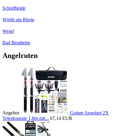
Schorfheide
Wörth am Rhein
Wesel
Bad Bentheim
Angelruten
Angebot
Goture Angelset 2X
Teleskoprute 1,8m mit...
67,14 EUR