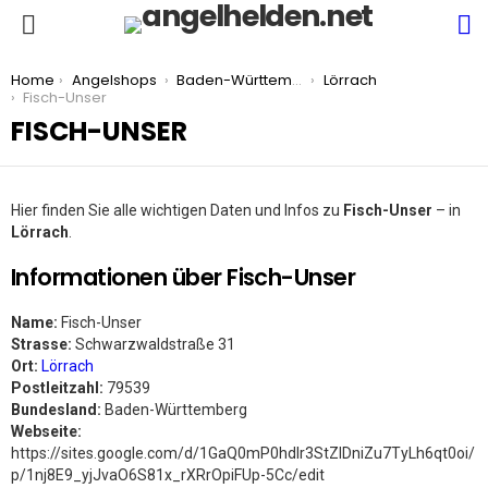
S
Menu
You are here:
Home
Angelshops
Baden-Württemberg
Lörrach
Fisch-Unser
FISCH-UNSER
Hier finden Sie alle wichtigen Daten und Infos zu
Fisch-Unser
– in
Lörrach
.
Informationen über Fisch-Unser
Name:
Fisch-Unser
Strasse:
Schwarzwaldstraße 31
Ort:
Lörrach
Postleitzahl:
79539
Bundesland:
Baden-Württemberg
Webseite:
https://sites.google.com/d/1GaQ0mP0hdlr3StZIDniZu7TyLh6qt0oi/
p/1nj8E9_yjJvaO6S81x_rXRrOpiFUp-5Cc/edit