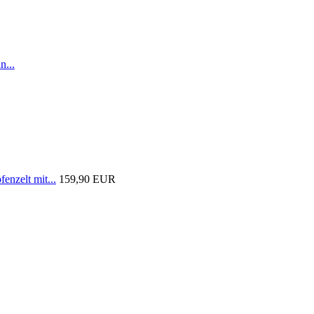
n...
nzelt mit...
159,90 EUR