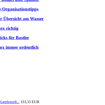
e Organisationstipps
hr Übersicht am Wasser
ox richtig
cks für Bastler
box immer ordentlich
arpfenzelt...
333,33 EUR