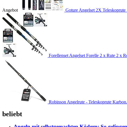
Angebot
Goture Angelset 2X Teleskoprute 
Forellenset Angelset Forelle 2 x Rute 2 x Ro
Robinson Angelrute - Teleskoprute Karbon.
beliebt
Angeln mit selbstgemachten Ködern: So gelingen