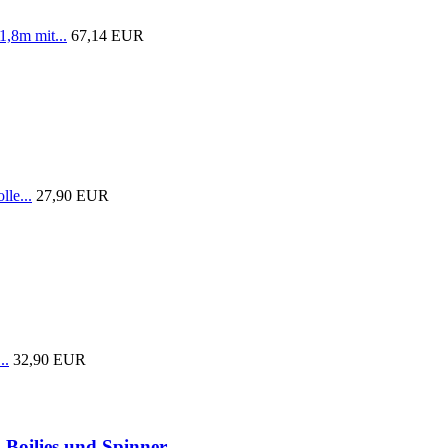
1,8m mit...
67,14 EUR
lle...
27,90 EUR
..
32,90 EUR
 Boilies und Spinner