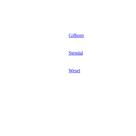
Gifhorn
Stendal
Wesel