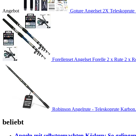
Angebot
Goture Angelset 2X Teleskoprute 
Forellenset Angelset Forelle 2 x Rute 2 x Ro
Robinson Angelrute - Teleskoprute Karbon.
beliebt
Angeln mit selbstgemachten Ködern: So gelingen