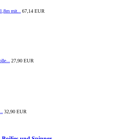
1,8m mit...
67,14 EUR
lle...
27,90 EUR
..
32,90 EUR
 Boilies und Spinner