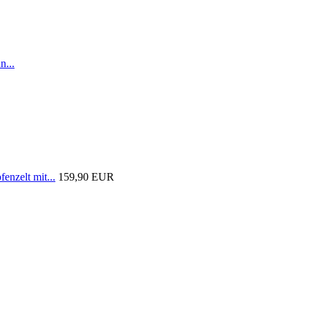
n...
nzelt mit...
159,90 EUR