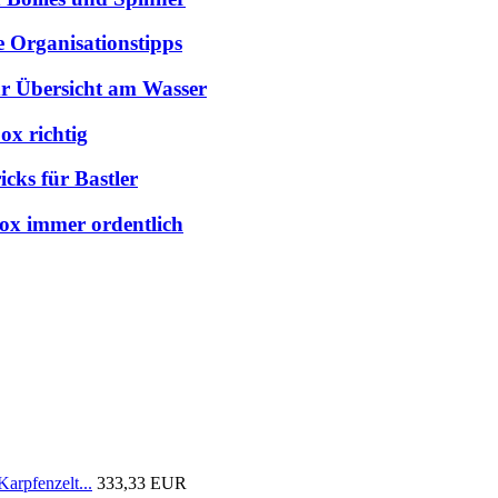
e Organisationstipps
hr Übersicht am Wasser
ox richtig
cks für Bastler
box immer ordentlich
arpfenzelt...
333,33 EUR