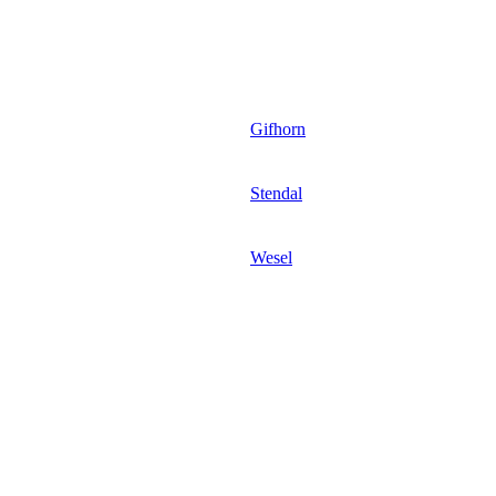
Gifhorn
Stendal
Wesel