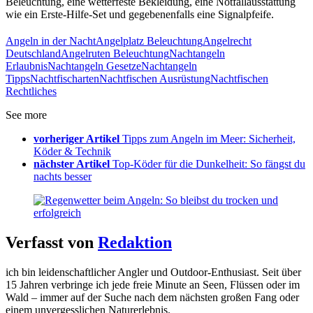
Beleuchtung, eine wetterfeste Bekleidung, eine Notfallausstattung
wie ein Erste-Hilfe-Set und gegebenenfalls eine Signalpfeife.
Angeln in der Nacht
Angelplatz Beleuchtung
Angelrecht
Deutschland
Angelruten Beleuchtung
Nachtangeln
Erlaubnis
Nachtangeln Gesetze
Nachtangeln
Tipps
Nachtfischarten
Nachtfischen Ausrüstung
Nachtfischen
Rechtliches
See more
vorheriger Artikel
Tipps zum Angeln im Meer: Sicherheit,
Köder & Technik
nächster Artikel
Top-Köder für die Dunkelheit: So fängst du
nachts besser
Verfasst von
Redaktion
ich bin leidenschaftlicher Angler und Outdoor-Enthusiast. Seit über
15 Jahren verbringe ich jede freie Minute an Seen, Flüssen oder im
Wald – immer auf der Suche nach dem nächsten großen Fang oder
einem unvergesslichen Naturerlebnis.