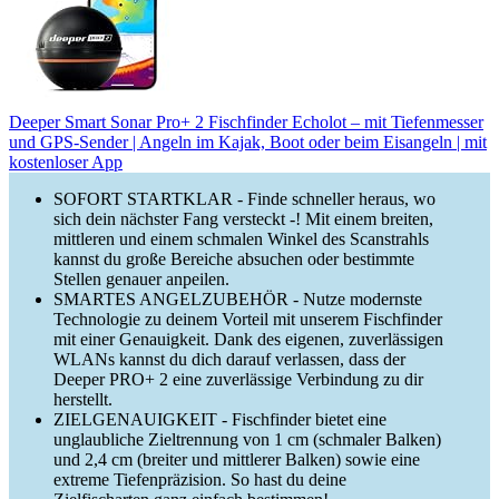
Deeper Smart Sonar Pro+ 2 Fischfinder Echolot – mit Tiefenmesser
und GPS-Sender | Angeln im Kajak, Boot oder beim Eisangeln | mit
kostenloser App
SOFORT STARTKLAR - Finde schneller heraus, wo
sich dein nächster Fang versteckt -! Mit einem breiten,
mittleren und einem schmalen Winkel des Scanstrahls
kannst du große Bereiche absuchen oder bestimmte
Stellen genauer anpeilen.
SMARTES ANGELZUBEHÖR - Nutze modernste
Technologie zu deinem Vorteil mit unserem Fischfinder
mit einer Genauigkeit. Dank des eigenen, zuverlässigen
WLANs kannst du dich darauf verlassen, dass der
Deeper PRO+ 2 eine zuverlässige Verbindung zu dir
herstellt.
ZIELGENAUIGKEIT - Fischfinder bietet eine
unglaubliche Zieltrennung von 1 cm (schmaler Balken)
und 2,4 cm (breiter und mittlerer Balken) sowie eine
extreme Tiefenpräzision. So hast du deine