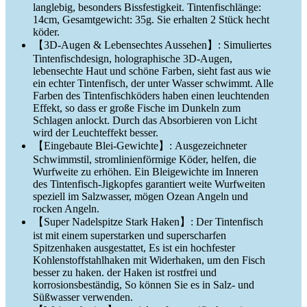
langlebig, besonders Bissfestigkeit. Tintenfischlänge:
14cm, Gesamtgewicht: 35g. Sie erhalten 2 Stück hecht
köder.
【3D-Augen & Lebensechtes Aussehen】: Simuliertes
Tintenfischdesign, holographische 3D-Augen,
lebensechte Haut und schöne Farben, sieht fast aus wie
ein echter Tintenfisch, der unter Wasser schwimmt. Alle
Farben des Tintenfischköders haben einen leuchtenden
Effekt, so dass er große Fische im Dunkeln zum
Schlagen anlockt. Durch das Absorbieren von Licht
wird der Leuchteffekt besser.
【Eingebaute Blei-Gewichte】: Ausgezeichneter
Schwimmstil, stromlinienförmige Köder, helfen, die
Wurfweite zu erhöhen. Ein Bleigewichte im Inneren
des Tintenfisch-Jigkopfes garantiert weite Wurfweiten
speziell im Salzwasser, mögen Ozean Angeln und
rocken Angeln.
【Super Nadelspitze Stark Haken】: Der Tintenfisch
ist mit einem superstarken und superscharfen
Spitzenhaken ausgestattet, Es ist ein hochfester
Kohlenstoffstahlhaken mit Widerhaken, um den Fisch
besser zu haken. der Haken ist rostfrei und
korrosionsbeständig, So können Sie es in Salz- und
Süßwasser verwenden.