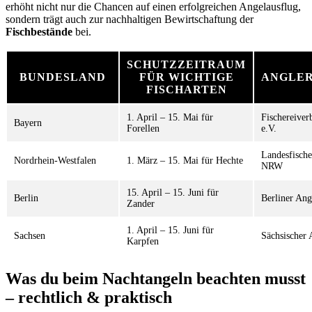
erhöht nicht nur die Chancen auf einen erfolgreichen Angelausflug,
sondern trägt auch zur nachhaltigen Bewirtschaftung der
Fischbestände
bei.
SCHUTZZEITRAUM
BUNDESLAND
FÜR WICHTIGE
ANGLE
FISCHARTEN
1. April – 15. Mai für
Fischereive
Bayern
Forellen
e.V.
Landesfische
Nordrhein-Westfalen
1. März – 15. Mai für Hechte
NRW
15. April – 15. Juni für
Berlin
Berliner Ang
Zander
1. April – 15. Juni für
Sachsen
Sächsischer 
Karpfen
Was du beim Nachtangeln beachten musst
– rechtlich & praktisch