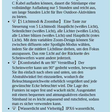
C Kabel aufladen können, dauert die Stirnlampe eine
vollständige Aufladung nur 5 Stunden und reicht aus,
um lange Stunden Licht für Ihre Outdoor-Aktivitäten
zu bieten.
💡【5 Lichtmodi & Zoombar】 Eine Taste zur
Steuerung von 5 Lichtmodi: Hauptlicht (weißes Licht),
Seitenlichter (weißes Licht), alle Lichter (weißes Licht),
alle Lichter blitzen (weißes Licht) und Hauptlicht (rotes
Licht). Mit dem variablen Zoom-Design können Sie
zwischen diffusem oder Spotlight-Modus wählen,
indem Sie die mittlere Lichtlinse drehen, um den Fokus
anzupassen. Das rote Licht auf der Rückseite des
Scheinwerfers warnt andere jederzeit.
💡【Komfortabel & um 90° Verstellbar】Der
Scheinwerfer kann um 90° gedreht werden, bewegen
Sie ihn einfach nach oben und unten, um den
Abstrahlwinkel frei einzustellen, wodurch die
Beleuchtungsreichweite erheblich vergrößert und jede
gewünschte Ecke beleuchtet wird. Die Lage des
Furniers ist super fest und wackelt nicht. Ausgestattet
mit einem bequemen und atmungsaktiven elastischen
Stirnband ist es leicht anpassend und rutschtfest, sodass
man es sicher verwenden kann.
💡【Wasserdicht und Vielseitig】IPX6 wasserdicht,