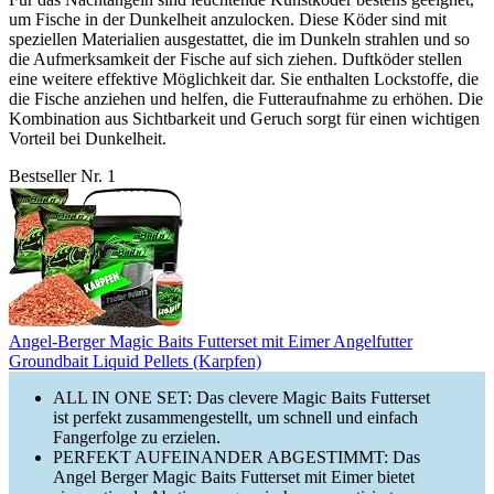
um Fische in der Dunkelheit anzulocken. Diese Köder sind mit
speziellen Materialien ausgestattet, die im Dunkeln strahlen und so
die Aufmerksamkeit der Fische auf sich ziehen. Duftköder stellen
eine weitere effektive Möglichkeit dar. Sie enthalten Lockstoffe, die
die Fische anziehen und helfen, die Futteraufnahme zu erhöhen. Die
Kombination aus Sichtbarkeit und Geruch sorgt für einen wichtigen
Vorteil bei Dunkelheit.
Bestseller Nr. 1
Angel-Berger Magic Baits Futterset mit Eimer Angelfutter
Groundbait Liquid Pellets (Karpfen)
ALL IN ONE SET: Das clevere Magic Baits Futterset
ist perfekt zusammengestellt, um schnell und einfach
Fangerfolge zu erzielen.
PERFEKT AUFEINANDER ABGESTIMMT: Das
Angel Berger Magic Baits Futterset mit Eimer bietet