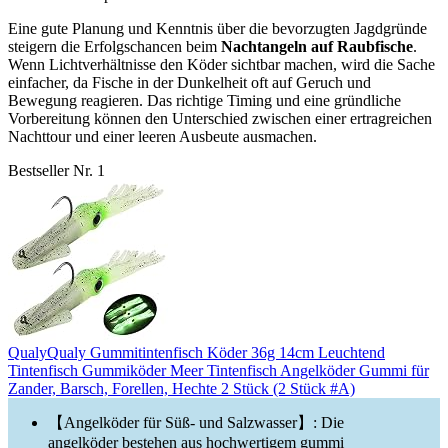
Eine gute Planung und Kenntnis über die bevorzugten Jagdgründe
steigern die Erfolgschancen beim
Nachtangeln auf Raubfische
.
Wenn Lichtverhältnisse den Köder sichtbar machen, wird die Sache
einfacher, da Fische in der Dunkelheit oft auf Geruch und
Bewegung reagieren. Das richtige Timing und eine gründliche
Vorbereitung können den Unterschied zwischen einer ertragreichen
Nachttour und einer leeren Ausbeute ausmachen.
Bestseller Nr. 1
QualyQualy Gummitintenfisch Köder 36g 14cm Leuchtend
Tintenfisch Gummiköder Meer Tintenfisch Angelköder Gummi für
Zander, Barsch, Forellen, Hechte 2 Stück (2 Stück #A)
【Angelköder für Süß- und Salzwasser】: Die
angelköder bestehen aus hochwertigem gummi