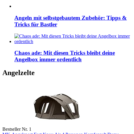
Angeln mit selbstgebautem Zubehör: Tipps &
Tricks für Bastler
Chaos ade: Mit diesen Tricks bleibt deine
Angelbox immer ordentlich
Angelzelte
Bestseller Nr. 1