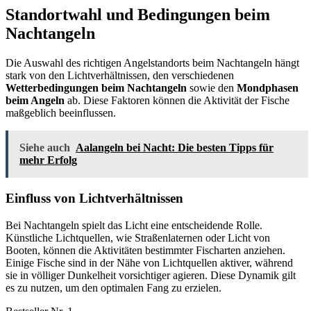
Standortwahl und Bedingungen beim
Nachtangeln
Die Auswahl des richtigen Angelstandorts beim Nachtangeln hängt
stark von den Lichtverhältnissen, den verschiedenen
Wetterbedingungen beim Nachtangeln
sowie den
Mondphasen
beim Angeln
ab. Diese Faktoren können die Aktivität der Fische
maßgeblich beeinflussen.
Siehe auch
Aalangeln bei Nacht: Die besten Tipps für
mehr Erfolg
Einfluss von Lichtverhältnissen
Bei Nachtangeln spielt das Licht eine entscheidende Rolle.
Künstliche Lichtquellen, wie Straßenlaternen oder Licht von
Booten, können die Aktivitäten bestimmter Fischarten anziehen.
Einige Fische sind in der Nähe von Lichtquellen aktiver, während
sie in völliger Dunkelheit vorsichtiger agieren. Diese Dynamik gilt
es zu nutzen, um den optimalen Fang zu erzielen.