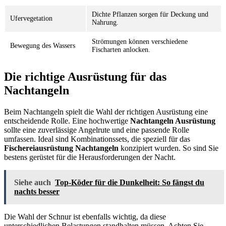
Dichte Pflanzen sorgen für Deckung und
Ufervegetation
Nahrung.
Strömungen können verschiedene
Bewegung des Wassers
Fischarten anlocken.
Die richtige Ausrüstung für das
Nachtangeln
Beim Nachtangeln spielt die Wahl der richtigen Ausrüstung eine
entscheidende Rolle. Eine hochwertige
Nachtangeln Ausrüstung
sollte eine zuverlässige Angelrute und eine passende Rolle
umfassen. Ideal sind Kombinationssets, die speziell für das
Fischereiausrüstung Nachtangeln
konzipiert wurden. So sind Sie
bestens gerüstet für die Herausforderungen der Nacht.
Siehe auch
Top-Köder für die Dunkelheit: So fängst du
nachts besser
Die Wahl der Schnur ist ebenfalls wichtig, da diese
unterschiedlichen Belastungen standhalten müssen. Achten Sie