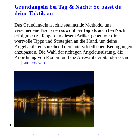
Grundangeln bei Tag & Nacht: So passt du
deine Taktik an
Das Grundangeln ist eine spannende Methode, um
verschiedene Fischarten sowohl bei Tag als auch bei Nacht
erfolgreich zu fangen. In diesem Artikel geben wir dir
wertvolle Tipps und Strategien an die Hand, um deine
Angeltaktik entsprechend den unterschiedlichen Bedingungen
anzupassen. Die Wahl der richtigen Angelausrüstung, die
Anordnung von Ködern und die Auswahl der Standorte sind
[…]
weiterlesen