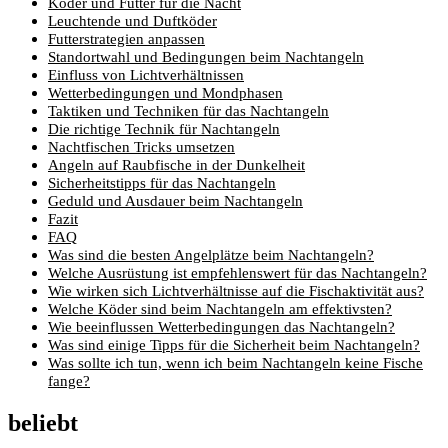
Köder und Futter für die Nacht
Leuchtende und Duftköder
Futterstrategien anpassen
Standortwahl und Bedingungen beim Nachtangeln
Einfluss von Lichtverhältnissen
Wetterbedingungen und Mondphasen
Taktiken und Techniken für das Nachtangeln
Die richtige Technik für Nachtangeln
Nachtfischen Tricks umsetzen
Angeln auf Raubfische in der Dunkelheit
Sicherheitstipps für das Nachtangeln
Geduld und Ausdauer beim Nachtangeln
Fazit
FAQ
Was sind die besten Angelplätze beim Nachtangeln?
Welche Ausrüstung ist empfehlenswert für das Nachtangeln?
Wie wirken sich Lichtverhältnisse auf die Fischaktivität aus?
Welche Köder sind beim Nachtangeln am effektivsten?
Wie beeinflussen Wetterbedingungen das Nachtangeln?
Was sind einige Tipps für die Sicherheit beim Nachtangeln?
Was sollte ich tun, wenn ich beim Nachtangeln keine Fische
fange?
beliebt