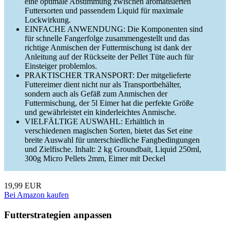
eine optimale Abstimmung zwischen aromatisierten
Futtersorten und passendem Liquid für maximale
Lockwirkung.
EINFACHE ANWENDUNG: Die Komponenten sind
für schnelle Fangerfolge zusammengestellt und das
richtige Anmischen der Futtermischung ist dank der
Anleitung auf der Rückseite der Pellet Tüte auch für
Einsteiger problemlos.
PRAKTISCHER TRANSPORT: Der mitgelieferte
Futtereimer dient nicht nur als Transportbehälter,
sondern auch als Gefäß zum Anmischen der
Futtermischung, der 5l Eimer hat die perfekte Größe
und gewährleistet ein kinderleichtes Anmische.
VIELFÄLTIGE AUSWAHL: Erhältlich in
verschiedenen magischen Sorten, bietet das Set eine
breite Auswahl für unterschiedliche Fangbedingungen
und Zielfische. Inhalt: 2 kg Groundbait, Liquid 250ml,
300g Micro Pellets 2mm, Eimer mit Deckel
19,99 EUR
Bei Amazon kaufen
Futterstrategien anpassen