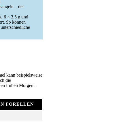
d
nsangeln – der
, 6 × 3,5 g und
ert. So können
unterschiedliche
mel kann beispielsweise
ch die
n den frühen Morgen-
ON FORELLEN