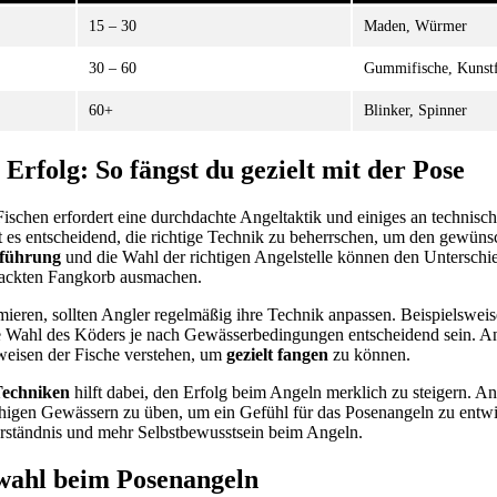
15 – 30
Maden, Würmer
30 – 60
Gummifische, Kunstf
60+
Blinker, Spinner
rfolg: So fängst du gezielt mit der Pose
ischen erfordert eine durchdachte Angeltaktik und einiges an technisch
t es entscheidend, die richtige Technik zu beherrschen, um den gewüns
führung
und die Wahl der richtigen Angelstelle können den Untersch
packten Fangkorb ausmachen.
eren, sollten Angler regelmäßig ihre Technik anpassen. Beispielswei
 Wahl des Köders je nach Gewässerbedingungen entscheidend sein. Ang
weisen der Fische verstehen, um
gezielt fangen
zu können.
echniken
hilft dabei, den Erfolg beim Angeln merklich zu steigern. A
higen Gewässern zu üben, um ein Gefühl für das Posenangeln zu entwic
erständnis und mehr Selbstbewusstsein beim Angeln.
zwahl beim Posenangeln