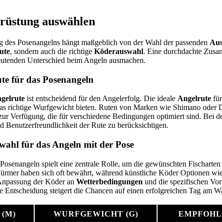
srüstung auswählen
g des Posenangelns hängt maßgeblich von der Wahl der passenden
Aus
ute
, sondern auch die richtige
Köderauswahl
. Eine durchdachte Zusa
eutenden Unterschied beim Angeln ausmachen.
ute für das Posenangeln
gelrute
ist entscheidend für den Angelerfolg. Die ideale
Angelrute
für
as richtige Wurfgewicht bieten. Ruten von Marken wie Shimano oder D
zur Verfügung, die für verschiedene Bedingungen optimiert sind. Bei de
und Benutzerfreundlichkeit der Rute zu berücksichtigen.
wahl für das Angeln mit der Pose
Posenangeln spielt eine zentrale Rolle, um die gewünschten Fischarten
rmer haben sich oft bewährt, während künstliche Köder Optionen wi
 Anpassung der Köder an
Wetterbedingungen
und die spezifischen Vorl
rte Entscheidung steigert die Chancen auf einen erfolgreichen Tag am W
(M)
WURFGEWICHT (G)
EMPFOHL