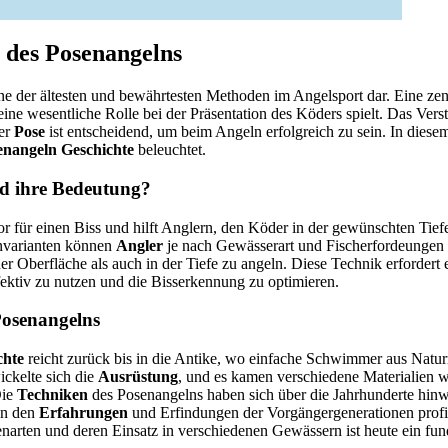
 des Posenangelns
ine der ältesten und bewährtesten Methoden im Angelsport dar. Eine zent
 eine wesentliche Rolle bei der Präsentation des Köders spielt. Das Ver
der
Pose
ist entscheidend, um beim Angeln erfolgreich zu sein. In diese
enangeln Geschichte
beleuchtet.
nd ihre Bedeutung?
or für einen Biss und hilft Anglern, den Köder in der gewünschten Tiefe
nvarianten können
Angler
je nach Gewässerart und Fischerfordeungen w
er Oberfläche als auch in der Tiefe zu angeln. Diese Technik erfordert
ektiv zu nutzen und die Bisserkennung zu optimieren.
Posenangelns
chte
reicht zurück bis in die Antike, wo einfache Schwimmer aus Naturm
ickelte sich die
Ausrüstung
, und es kamen verschiedene Materialien 
Die
Techniken
des Posenangelns haben sich über die Jahrhunderte hinw
on den
Erfahrungen
und Erfindungen der Vorgängergenerationen profi
enarten und deren Einsatz in verschiedenen Gewässern ist heute ein fu