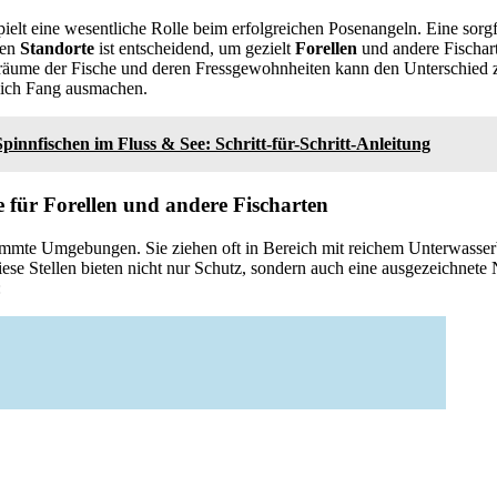
ielt eine wesentliche Rolle beim erfolgreichen Posenangeln. Eine sorgf
ten
Standorte
ist entscheidend, um gezielt
Forellen
und andere Fischar
räume der Fische und deren Fressgewohnheiten kann den Unterschied
hlich Fang ausmachen.
Spinnfischen im Fluss & See: Schritt-für-Schritt-Anleitung
e für Forellen und andere Fischarten
immte Umgebungen. Sie ziehen oft in Bereich mit reichem Unterwasser
se Stellen bieten nicht nur Schutz, sondern auch eine ausgezeichnete
: