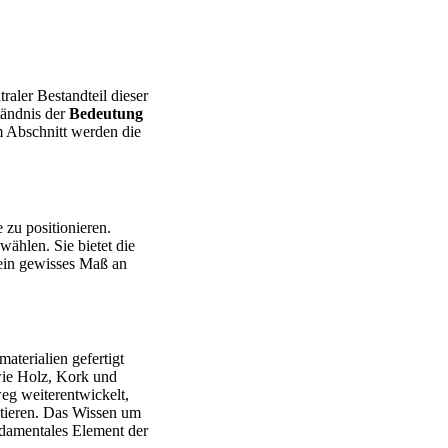
raler Bestandteil dieser
ständnis der
Bedeutung
m Abschnitt werden die
 zu positionieren.
ählen. Sie bietet die
 ein gewisses Maß an
aterialien gefertigt
wie Holz, Kork und
eg weiterentwickelt,
tieren. Das Wissen um
ndamentales Element der