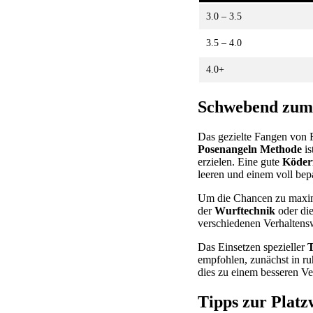
3.0 – 3.5
3.5 – 4.0
4.0+
Schwebend zum E
Das gezielte Fangen von F
Posenangeln Methode
is
erzielen. Eine gute
Köder
leeren und einem voll be
Um die Chancen zu maximi
der
Wurftechnik
oder die
verschiedenen Verhaltens
Das Einsetzen spezieller
T
empfohlen, zunächst in ru
dies zu einem besseren V
Tipps zur Plat