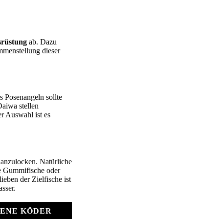
rüstung
ab. Dazu
mmenstellung dieser
s Posenangeln sollte
aiwa stellen
r Auswahl ist es
 anzulocken. Natürliche
e Gummifische oder
ieben der Zielfische ist
asser.
ENE KÖDER