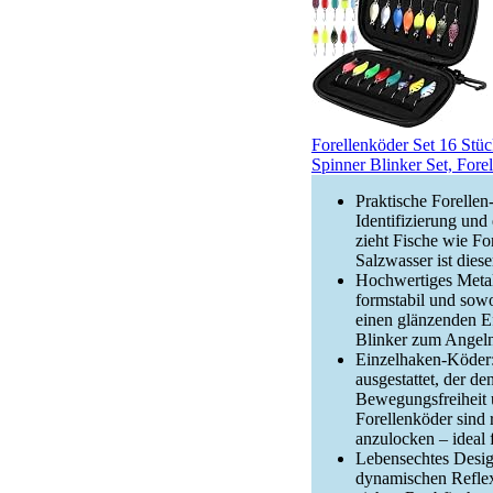
Forellenköder Set 16 Stü
Spinner Blinker Set, Fore
Praktische Forellen
Identifizierung und 
zieht Fische wie Fo
Salzwasser ist dies
Hochwertiges Metall
formstabil und sowo
einen glänzenden Ef
Blinker zum Angeln,
Einzelhaken-Köder:
ausgestattet, der de
Bewegungsfreiheit 
Forellenköder sind
anzulocken – ideal 
Lebensechtes Desig
dynamischen Reflexi