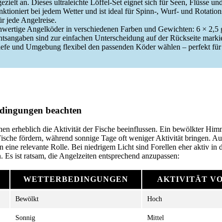
zielt an. Dieses ultraleichte Löffel-Set eignet sich für Seen, Flüsse un
ktioniert bei jedem Wetter und ist ideal für Spinn-, Wurf- und Rotatio
ür jede Angelreise.
hwertige Angelköder in verschiedenen Farben und Gewichten: 6 × 2,5 g
htsangaben sind zur einfachen Unterscheidung auf der Rückseite marki
iefe und Umgebung flexibel den passenden Köder wählen – perfekt für 
edingungen beachten
en erheblich die Aktivität der Fische beeinflussen. Ein bewölkter Him
 Fische fördern, während sonnige Tage oft weniger Aktivität bringen. Au
n eine relevante Rolle. Bei niedrigem Licht sind Forellen eher aktiv i
 Es ist ratsam, die Angelzeiten entsprechend anzupassen:
WETTERBEDINGUNGEN
AKTIVITÄT V
Bewölkt
Hoch
Sonnig
Mittel