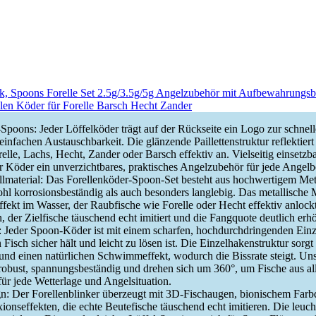
ck, Spoons Forelle Set 2.5g/3.5g/5g Angelzubehör mit Aufbewahrungs
llen Köder für Forelle Barsch Hecht Zander
-Spoons: Jeder Löffelköder trägt auf der Rückseite ein Logo zur schnel
einfachen Austauschbarkeit. Die glänzende Paillettenstruktur reflektiert
relle, Lachs, Hecht, Zander oder Barsch effektiv an. Vielseitig einsetzb
er Köder ein unverzichtbares, praktisches Angelzubehör für jede Angelb
material: Das Forellenköder-Spoon-Set besteht aus hochwertigem Metal
hl korrosionsbeständig als auch besonders langlebig. Das metallische M
fekt im Wasser, der Raubfische wie Forelle oder Hecht effektiv anlockt
 der Zielfische täuschend echt imitiert und die Fangquote deutlich erhö
 Jeder Spoon-Köder ist mit einem scharfen, hochdurchdringenden Ein
n Fisch sicher hält und leicht zu lösen ist. Die Einzelhakenstruktur sorgt
und einen natürlichen Schwimmeffekt, wodurch die Bissrate steigt. Un
 robust, spannungsbeständig und drehen sich um 360°, um Fische aus a
für jede Wetterlage und Angelsituation.
n: Der Forellenblinker überzeugt mit 3D-Fischaugen, bionischem Farb
onseffekten, die echte Beutefische täuschend echt imitieren. Die leuc