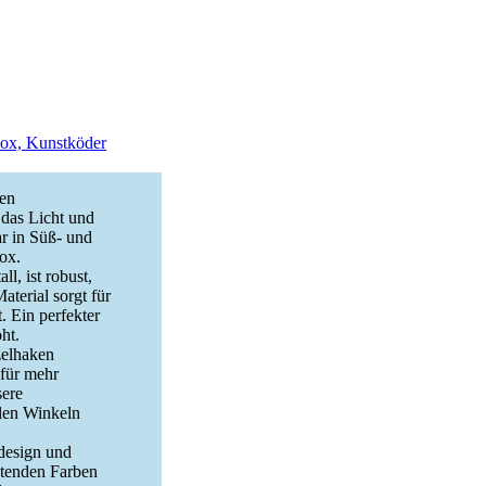
box, Kunstköder
len
 das Licht und
ar in Süß- und
ox.
l, ist robust,
aterial sorgt für
. Ein perfekter
ht.
zelhaken
 für mehr
sere
llen Winkeln
design und
htenden Farben