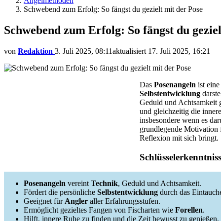
Angelmethoden
Schwebend zum Erfolg: So fängst du gezielt mit der Pose
Schwebend zum Erfolg: So fängst du geziel
von
Redaktion
3. Juli 2025, 08:11
aktualisiert
17. Juli 2025, 16:21
Das
Posenangeln
ist ein
Selbstentwicklung
darste
Geduld und Achtsamkeit gef
und gleichzeitig die inner
insbesondere wenn es dar
grundlegende Motivation 
Reflexion mit sich bringt.
Schlüsselerkenntnis
Posenangeln
vereint
Technik
, Geduld und Achtsamkeit.
Fördert die persönliche
Selbstentwicklung
durch das Eintauche
Geeignet für
Angler
aller Erfahrungsstufen.
Ermöglicht gezieltes Fangen von Fischarten wie
Forellen
.
Hilft, innere Ruhe zu finden und die Zeit bewusst zu genießen.