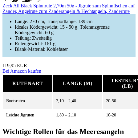
Zeck All Black Spinnrute 2,70m 50g - Jigrute zum Spinnfischen auf
Zander, Angelrute zum Zanderangeln & Hechtangeln, Zanderrute
Länge: 270 cm, Transportlänge: 139 cm
Ideales Ködergewicht: 15 - 50 g, Toleranzgrenze
Ködergewicht: 60 g
Teilung: Zweiteilig
Rutengewicht: 161 g
Blank-Material: Kohlefaser
119,95 EUR
Bei Amazon kaufen
TESTKUR
RUTENART
LÄNGE (M)
(LB)
Bootsruten
2,10 – 2,40
20-50
Leichte Jigruten
1,80 – 2,10
10-20
Wichtige Rollen für das Meeresangeln