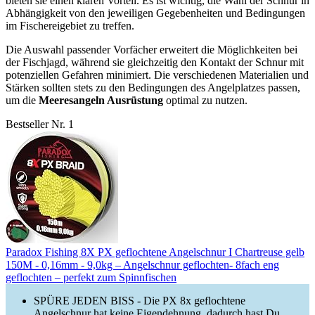
bieten sie einen klaren Vorteil. Es ist wichtig, die Wahl der Schnur in
Abhängigkeit von den jeweiligen Gegebenheiten und Bedingungen
im Fischereigebiet zu treffen.
Die Auswahl passender Vorfächer erweitert die Möglichkeiten bei
der Fischjagd, während sie gleichzeitig den Kontakt der Schnur mit
potenziellen Gefahren minimiert. Die verschiedenen Materialien und
Stärken sollten stets zu den Bedingungen des Angelplatzes passen,
um die
Meeresangeln Ausrüstung
optimal zu nutzen.
Bestseller Nr. 1
Paradox Fishing 8X PX geflochtene Angelschnur I Chartreuse gelb
150M - 0,16mm - 9,0kg – Angelschnur geflochten- 8fach eng
geflochten – perfekt zum Spinnfischen
SPÜRE JEDEN BISS - Die PX 8x geflochtene
Angelschnur hat keine Eigendehnung, dadurch hast Du