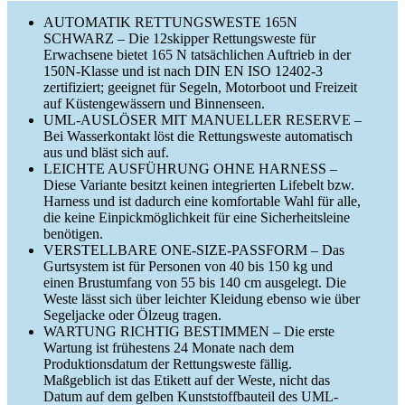
AUTOMATIK RETTUNGSWESTE 165N
SCHWARZ – Die 12skipper Rettungsweste für
Erwachsene bietet 165 N tatsächlichen Auftrieb in der
150N-Klasse und ist nach DIN EN ISO 12402-3
zertifiziert; geeignet für Segeln, Motorboot und Freizeit
auf Küstengewässern und Binnenseen.
UML-AUSLÖSER MIT MANUELLER RESERVE –
Bei Wasserkontakt löst die Rettungsweste automatisch
aus und bläst sich auf.
LEICHTE AUSFÜHRUNG OHNE HARNESS –
Diese Variante besitzt keinen integrierten Lifebelt bzw.
Harness und ist dadurch eine komfortable Wahl für alle,
die keine Einpickmöglichkeit für eine Sicherheitsleine
benötigen.
VERSTELLBARE ONE-SIZE-PASSFORM – Das
Gurtsystem ist für Personen von 40 bis 150 kg und
einen Brustumfang von 55 bis 140 cm ausgelegt. Die
Weste lässt sich über leichter Kleidung ebenso wie über
Segeljacke oder Ölzeug tragen.
WARTUNG RICHTIG BESTIMMEN – Die erste
Wartung ist frühestens 24 Monate nach dem
Produktionsdatum der Rettungsweste fällig.
Maßgeblich ist das Etikett auf der Weste, nicht das
Datum auf dem gelben Kunststoffbauteil des UML-