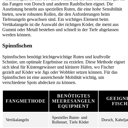
das Fangen von Dorsch und anderen Raubfischen eignet. Die
Ausrüstung besteht aus speziellen Ruten, die eine hohe Sensibilität
bieten, sowie robusten Rollen, die den Anforderungen beim
Tiefenangeln gewachsen sind. Ein wichtiges Element beim
Vertikalangeln ist die Auswahl der richtigen Köder, die meist aus
Gummi oder Metall bestehen und schnell in der Tiefe abgelassen
werden können.
Spinnfischen
Spinnfischen benötigt leichtgewichtige Ruten und kraftvolle
Schnüre, um optimale Ergebnisse zu erzielen. Diese Methode eignet
sich ideal für Küstengewässer und kleinere Häfen, wo Fischer
gezielt auf Köder wie Jigs oder Wobbler setzen können. Für das
Spinnfischen ist eine ausreichende Mobilität wichtig, um
verschiedene Spots abdecken zu können.
BENÖTIGTES
GEEIGN
FANGMETHODE
MEERESANGELN
FISCH
EQUIPMENT
Spezielles Ruten- und
Vertikalangeln
Dorsch, Kabelja
Rollenset, Tiefe Köder