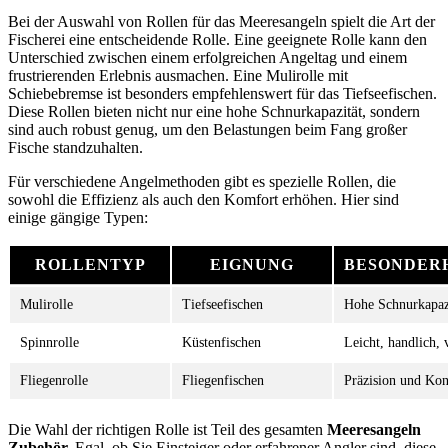
Bei der Auswahl von Rollen für das Meeresangeln spielt die Art der
Fischerei eine entscheidende Rolle. Eine geeignete Rolle kann den
Unterschied zwischen einem erfolgreichen Angeltag und einem
frustrierenden Erlebnis ausmachen. Eine Mulirolle mit
Schiebebremse ist besonders empfehlenswert für das Tiefseefischen.
Diese Rollen bieten nicht nur eine hohe Schnurkapazität, sondern
sind auch robust genug, um den Belastungen beim Fang großer
Fische standzuhalten.
Für verschiedene Angelmethoden gibt es spezielle Rollen, die
sowohl die Effizienz als auch den Komfort erhöhen. Hier sind
einige gängige Typen:
ROLLENTYP
EIGNUNG
BESONDER
Mulirolle
Tiefseefischen
Hohe Schnurkapazi
Spinnrolle
Küstenfischen
Leicht, handlich, v
Fliegenrolle
Fliegenfischen
Präzision und Kon
Die Wahl der richtigen Rolle ist Teil des gesamten
Meeresangeln
Zubehör.
Egal, ob Sie Einsteiger oder erfahrener Angler sind, diese