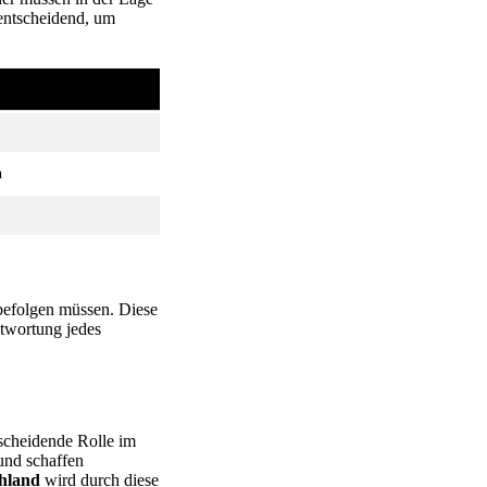
 entscheidend, um
n
 befolgen müssen. Diese
ntwortung jedes
tscheidende Rolle im
und schaffen
chland
wird durch diese