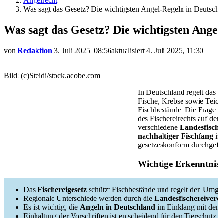
Angelrecht
Was sagt das Gesetz? Die wichtigsten Angel-Regeln in Deutsc
Was sagt das Gesetz? Die wichtigsten Ange
von
Redaktion
3. Juli 2025, 08:56
aktualisiert
4. Juli 2025, 11:30
Bild: (c)Steidi/stock.adobe.com
In Deutschland regelt das
Fische, Krebse sowie Teic
Fischbestände. Die Frage
des Fischereirechts auf d
verschiedene
Landesfisc
nachhaltiger Fischfang
i
gesetzeskonform durchgef
Wichtige Erkenntni
Das
Fischereigesetz
schützt Fischbestände und regelt den Um
Regionale Unterschiede werden durch die
Landesfischereive
Es ist wichtig, die
Angeln in Deutschland
im Einklang mit de
Einhaltung der Vorschriften ist entscheidend für den Tierschutz.