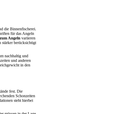
nd die Binnenfischerei.
hriften für das Angeln
 zum Angeln
variieren
stärker berücksichtigt
um nachhaltig und
zeiten und anderen
leichgewicht in den
ände fest. Die
rechenden Schonzeiten
tionen steht hierbei
ler müssen in der Lage