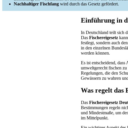
Nachhaltiger Fischfang
wird durch das Gesetz gefördert.
Einführung in d
In Deutschland teilt sich 
Das
Fischereigesetz
kann 
festlegt, sondern auch de
in den einzelnen Bundesl
werden können.
Es ist entscheidend, dass 
umweltgerecht fischen zu
Regelungen, die den Schut
Gewässern zu wahren und 
Was regelt das 
Das
Fischereigesetz Deu
Bestimmungen regeln nich
und Mindestmaße, um den 
im Mittelpunkt.
Ein wichtiger Aspekt des