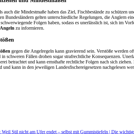
onzeiten und Mindestmaßen
ls auch die Mindestmaße haben das Ziel, Fischbestände zu schützen un
nen Bundesländern gelten unterschiedliche Regelungen, die Anglern eine
schwerwiegende Folgen haben, sodass es unerlässlich ist, sich im Vorf
 Angeln
zu informieren.
stößen
tößen
gegen die Angelregeln kann gravierend sein. Verstöße werden of
 in schweren Fällen drohen sogar strafrechtliche Konsequenzen. Unerl
erei betrachtet und kann ernsthafte rechtliche Folgen nach sich ziehen.
nd und kann in den jeweiligen Landesfischereigesetzen nachgelesen we
Weil Stil nicht am Ufer endet – selbst mit Gummistiefeln | Die wichtig