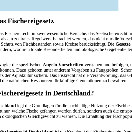
as Fischereigesetz
das Fischereirecht in zwei wesentliche Bereiche: das Seefischereirecht u
als ein zentrales Regelwerk betrachtet werden, das nicht nur die Vorsc
n Schutz von Fischbeständen sowie Krebse berücksichtigt. Die
Gesetze
ändern, wodurch lokale Besonderheiten und ökologische Gegebenheiten 
Angler die spezifischen
Angeln Vorschriften
verstehen und befolgen, 
 können. Dazu gehören unter anderem Vorgaben zu Fanggrößen, Schon
z der Aquakultur sichern. Das Fiskrecht hat die Verantwortung, das G
die natürlichen Ressourcen für künftige Generationen zu bewahren.
Fischereigesetz in Deutschland?
tschland
legt die Grundlagen für die nachhaltige Nutzung der Fischbest
t nur, welche Fische gefangen werden dürfen, sondern auch die entsp
ökologischen Gleichgewicht zu wahren. Die Erhaltung der Fischpopula
Fischereirecht Deutschland
ist die Regelung der Fischereirechte. Ang