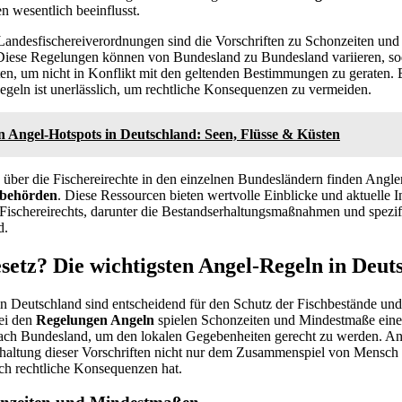
n wesentlich beeinflusst.
 Landesfischereiverordnungen sind die Vorschriften zu Schonzeiten un
 Diese Regelungen können von Bundesland zu Bundesland variieren, so
llten, um nicht in Konflikt mit den geltenden Bestimmungen zu geraten.
egeln ist unerlässlich, um rechtliche Konsequenzen zu vermeiden.
n Angel-Hotspots in Deutschland: Seen, Flüsse & Küsten
 über die Fischereirechte in den einzelnen Bundesländern finden Angle
ibehörden
. Diese Ressourcen bieten wertvolle Einblicke und aktuelle 
 Fischereirechts, darunter die Bestandserhaltungsmaßnahmen und spezi
d.
setz? Die wichtigsten Angel-Regeln in Deut
n Deutschland sind entscheidend für den Schutz der Fischbestände und
ei den
Regelungen Angeln
spielen Schonzeiten und Mindestmaße eine 
nach Bundesland, um den lokalen Gegebenheiten gerecht zu werden. An
inhaltung dieser Vorschriften nicht nur dem Zusammenspiel von Mensch
h rechtliche Konsequenzen hat.