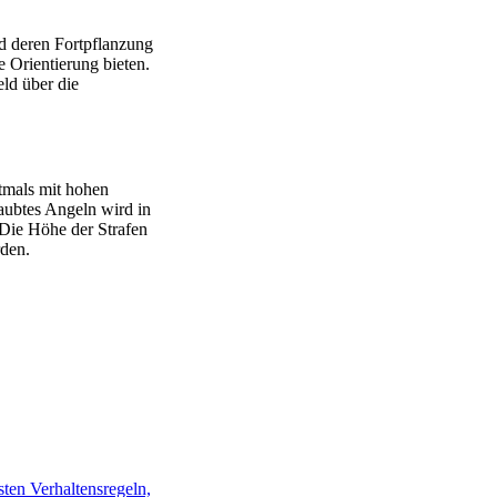
d deren Fortpflanzung
 Orientierung bieten.
eld über die
tmals mit hohen
aubtes Angeln wird in
 Die Höhe der Strafen
rden.
sten Verhaltensregeln,