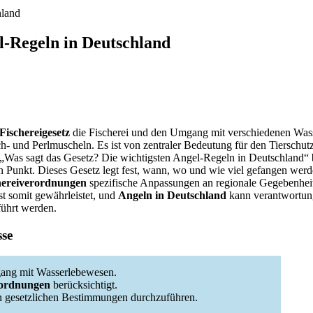
hland
l-Regeln in Deutschland
Fischereigesetz
die Fischerei und den Umgang mit verschiedenen Wass
h- und Perlmuscheln. Es ist von zentraler Bedeutung für den Tierschut
 „Was sagt das Gesetz? Die wichtigsten Angel-Regeln in Deutschland“ 
en Punkt. Dieses Gesetz legt fest, wann, wo und wie viel gefangen werd
hereiverordnungen
spezifische Anpassungen an regionale Gegebenhei
st somit gewährleistet, und
Angeln in Deutschland
kann verantwortun
ührt werden.
sse
gang mit Wasserlebewesen.
rordnungen
berücksichtigt.
n gesetzlichen Bestimmungen durchzuführen.