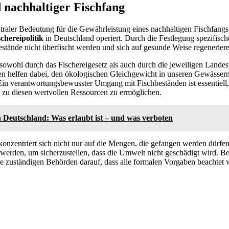
 nachhaltiger Fischfang
traler Bedeutung für die Gewährleistung eines nachhaltigen Fischfangs.
schereipolitik
in Deutschland operiert. Durch die Festlegung spezifisc
hbestände nicht überfischt werden und sich auf gesunde Weise regenerie
owohl durch das Fischereigesetz als auch durch die jeweiligen Lande
en helfen dabei, den ökologischen Gleichgewicht in unseren Gewässern
. Ein verantwortungsbewusster Umgang mit Fischbeständen ist essentiel
zu diesen wertvollen Ressourcen zu ermöglichen.
 Deutschland: Was erlaubt ist – und was verboten
onzentriert sich nicht nur auf die Mengen, die gefangen werden dürfe
werden, um sicherzustellen, dass die Umwelt nicht geschädigt wird. B
e zuständigen Behörden darauf, dass alle formalen Vorgaben beachtet 