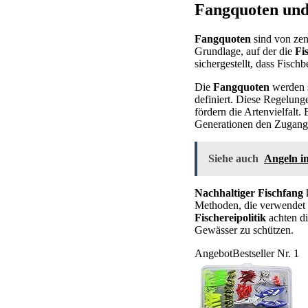
Fangquoten und
Fangquoten
sind von zen
Grundlage, auf der die
Fi
sichergestellt, dass Fisc
Die
Fangquoten
werden s
definiert. Diese Regelung
fördern die Artenvielfalt
Generationen den Zugang 
Siehe auch
Angeln in
Nachhaltiger Fischfang
k
Methoden, die verwendet 
Fischereipolitik
achten di
Gewässer zu schützen.
Angebot
Bestseller Nr. 1