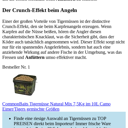
Der Crunch-Effekt beim Angeln
Einer der großen Vorteile von Tigernüssen ist der distinctive
Crunch-Effekt, den sie beim Karpfenangeln erzeugen. Wenn
Karpfen auf die Nüsse beißen, hören die Angler diesen
charakteristischen Knacklaut, was die Sicherheit gibt, dass der
Köder auch tatsächlich angenommen wird. Dieser Effekt sorgt nicht
nur für ein spannendes Angelerlebnis, sondern hat auch eine
anziehende Wirkung auf andere Fische in der Umgebung, was das
Fressen und
Anfüttern
umso effektiver macht.
Bestseller Nr. 1
CommonBaits Tigernüsse Natural Mix 7,5Kg im 10L Camo
Eimer/Tigers gemischte Größen
Finde eine riesige Auswahl an Tigernüssen zu TOP
PREISEN direkt beim Importeur! Immer frische Ware