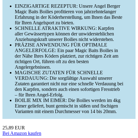
EINZIGARTIGE REZEPTUR: Unsere Angel Berger
Magic Baits Boilies profitieren von jahrzehntelanger
Erfahrung in der Köderherstellung, um Ihnen das Beste
für Ihren Angelsport zu bieten.
SCHNELLE ATRAKTIVE WIRKUNG: Karpfen
aller Gewässertypen können der unwiderstehlichen
Anziehungskraft unserer Boilies nicht widerstehen.
PRÄZISE ANWENDUNG FÜR OPTIMALE
ANGELERFOLGE: Ein paar Magic Baits Boilies in
der Nähe Ihres Köders platziert, zur richtigen Zeit am
richtigen Ort, führen oft zu den besten
Angelergebnissen.
MAGISCHE ZUTATEN FÜR SCHNELLE
VERDAUUNG: Die sorgfältige Auswahl unserer
Zutaten garantiert nicht nur eine schnelle Verdauung bei
den Karpfen, sondern auch einen sofortigen Fresstrieb
– für Ihren Angel-Erfolg.
BOILIE MIX IM EIMER: Die Boilies werden im 4kg
Eimer geliefert, bunt gemischt in süßen und fischigen
Varianten mit einem Durchmesser von 14 bis 20mm.
25,89 EUR
Bei Amazon kaufen