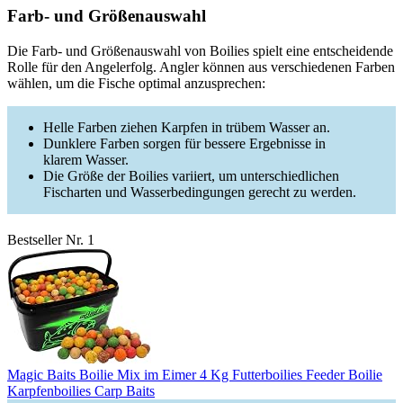
Farb- und Größenauswahl
Die Farb- und Größenauswahl von Boilies spielt eine entscheidende
Rolle für den Angelerfolg. Angler können aus verschiedenen Farben
wählen, um die Fische optimal anzusprechen:
Helle Farben ziehen Karpfen in trübem Wasser an.
Dunklere Farben sorgen für bessere Ergebnisse in
klarem Wasser.
Die Größe der Boilies variiert, um unterschiedlichen
Fischarten und Wasserbedingungen gerecht zu werden.
Bestseller Nr. 1
Magic Baits Boilie Mix im Eimer 4 Kg Futterboilies Feeder Boilie
Karpfenboilies Carp Baits