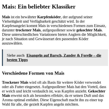
Mais: Ein beliebter Klassiker
Mais
ist ein bewährter
Karpfenköder
, der aufgrund seiner
Vielseitigkeit und Verfügbarkeit geschätzt wird. In der
Karpfenangelei kommt Mais in verschiedenen Formen zum Einsatz,
darunter
trockener Mais
, aufgequollener sowie
gekochter Mais
.
Diese unterschiedlichen Variationen bieten Anglern die Möglichkeit,
je nach Situation und Gewässerart den passenden Köder
auszuwählen.
Siehe auch
Eisangeln auf Barsch, Zander & Forelle – die
besten Tipps
Verschiedene Formen von Mais
Trockener Mais
wird oft als Basis für weitere Köder verwendet
oder als Futter eingesetzt. Aufgequollener Mais hat den Vorteil, dass
er weich und leicht verdaulich ist, was Karpfen anzieht.
Gekochter
Mais
erweist sich als besonders effektiv, da er seinen Duft und das
Aroma optimal entfaltet. Diese Eigenschaft macht ihn zu einer top
Wahl für alle, die gezielt Karpfen angeln möchten.