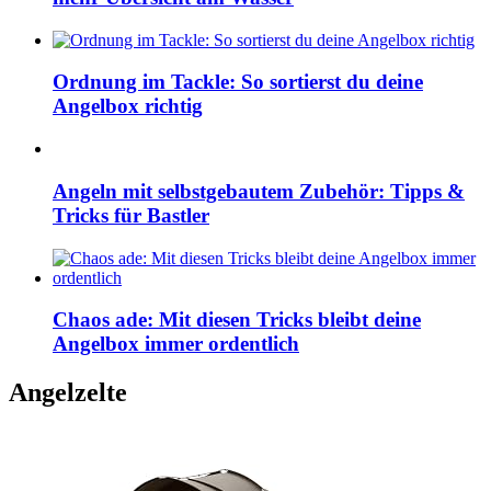
Ordnung im Tackle: So sortierst du deine
Angelbox richtig
Angeln mit selbstgebautem Zubehör: Tipps &
Tricks für Bastler
Chaos ade: Mit diesen Tricks bleibt deine
Angelbox immer ordentlich
Angelzelte