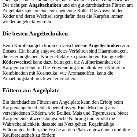
Die richtigen
Angeltechniken
und ein gut durchdachtes Füttern am
Angelplatz spielen eine entscheidende Rolle. Die Auswahl der
Köder und deren Wechsel sorgt dafür, dass die Karpfen immer
wieder angelockt werden.
Die besten Angeltechniken
Beim Karpfenangeln kommen verschiedene
Angeltechniken
zum
Einsatz. Ein häufig angewendetes Verfahren sind Haarmontagen,
die es ermöglichen, Köder effektiv zu präsentieren. Ein gezielter
Köderwechsel
kann dazu beitragen, die Aufmerksamkeit der
Karpfen zu steigern. Die Verwendung von attraktiven Ködern in
Kombination mit Kosmetika, wie Aromastoffen, kann die
Anziehungskraft noch weiter erhöhen.
Füttern am Angelplatz
Ein durchdachtes Füttern am Angelplatz kann den Erfolg beim
Karpfenangeln erheblich beeinflussen. Eine Mischung aus
verschiedenen Ködern, wie Boilies, Mais und Tigernüssen, bietet
Karpfen eine abwechslungsreiche Nahrung und erhöht die
Wahrscheinlichkeit, dass sie ins Netz gehen. Regelmäßige
Fütterungen helfen, die Fische an den Platz zu gewöhnen und ihre
Kaufbereitschaft zu fördern.