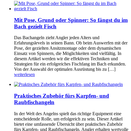
Mit Pose, Grund oder Spinner: So fängst du im
Bach gezielt Fisch
Das Bachangeln zieht Angler jeden Alters und
Erfahrungslevels in seinen Bann. Ob beim Auswerfen mit der
Pose, der gezielten Ansitzmontage oder dem dynamischen
Einsatz von Spinnern, die Möglichkeiten sind vielfältig. In
diesem Artikel werden wir die effektiven Techniken und
Strategien für ein erfolgreiches Fischfang im Bach erkunden.
Von der Auswahl der optimalen Ausrüstung bis zu […]
weiterlesen
Praktisches Zubehör fürs Karpfen- und
Raubfischangeln
In der Welt des Angelns spielt das richtige Equipment eine
entscheidende Rolle, um erfolgreich zu sein. Dieser Artikel
bietet eine umfassende Übersicht über praktisches Zubehör
fürs Karpfen- und Raubfischangeln. Angler erhalten wertvolle