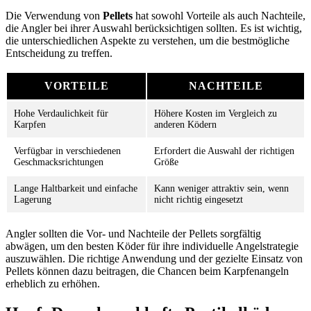
Die Verwendung von
Pellets
hat sowohl Vorteile als auch Nachteile,
die Angler bei ihrer Auswahl berücksichtigen sollten. Es ist wichtig,
die unterschiedlichen Aspekte zu verstehen, um die bestmögliche
Entscheidung zu treffen.
VORTEILE
NACHTEILE
Hohe Verdaulichkeit für
Höhere Kosten im Vergleich zu
Karpfen
anderen Ködern
Verfügbar in verschiedenen
Erfordert die Auswahl der richtigen
Geschmacksrichtungen
Größe
Lange Haltbarkeit und einfache
Kann weniger attraktiv sein, wenn
Lagerung
nicht richtig eingesetzt
Angler sollten die Vor- und Nachteile der Pellets sorgfältig
abwägen, um den besten Köder für ihre individuelle Angelstrategie
auszuwählen. Die richtige Anwendung und der gezielte Einsatz von
Pellets können dazu beitragen, die Chancen beim Karpfenangeln
erheblich zu erhöhen.