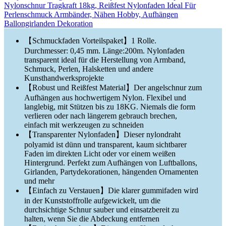
Nylonschnur Tragkraft 18kg, Reißfest Nylonfaden Ideal Für
Perlenschmuck Armbänder, Nähen Hobby, Aufhängen
Ballongirlanden Dekoration
【Schmuckfaden Vorteilspaket】1 Rolle.
Durchmesser: 0,45 mm. Länge:200m. Nylonfaden
transparent ideal für die Herstellung von Armband,
Schmuck, Perlen, Halsketten und andere
Kunsthandwerksprojekte
【Robust und Reißfest Material】Der angelschnur zum
Aufhängen aus hochwertigem Nylon. Flexibel und
langlebig, mit Stützen bis zu 18KG. Niemals die form
verlieren oder nach längerem gebrauch brechen,
einfach mit werkzeugen zu schneiden
【Transparenter Nylonfaden】Dieser nylondraht
polyamid ist dünn und transparent, kaum sichtbarer
Faden im direkten Licht oder vor einem weißen
Hintergrund. Perfekt zum Aufhängen von Luftballons,
Girlanden, Partydekorationen, hängenden Ornamenten
und mehr
【Einfach zu Verstauen】Die klarer gummifaden wird
in der Kunststoffrolle aufgewickelt, um die
durchsichtige Schnur sauber und einsatzbereit zu
halten, wenn Sie die Abdeckung entfernen