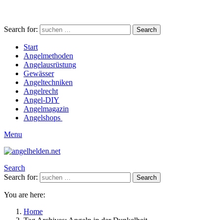
Search for:
Search
Start
Angelmethoden
Angelausrüstung
Gewässer
Angeltechniken
Angelrecht
Angel-DIY
Angelmagazin
Angelshops
Menu
Search
Search for:
Search
You are here:
Home