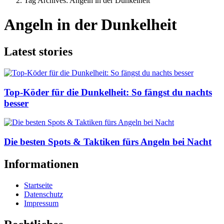
Tag Archives: Angeln in der Dunkelheit
Angeln in der Dunkelheit
Latest stories
Top-Köder für die Dunkelheit: So fängst du nachts
besser
Die besten Spots & Taktiken fürs Angeln bei Nacht
Informationen
Startseite
Datenschutz
Impressum