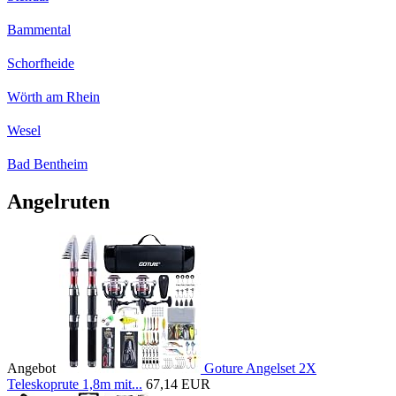
Bammental
Schorfheide
Wörth am Rhein
Wesel
Bad Bentheim
Angelruten
Angebot
Goture Angelset 2X
Teleskoprute 1,8m mit...
67,14 EUR