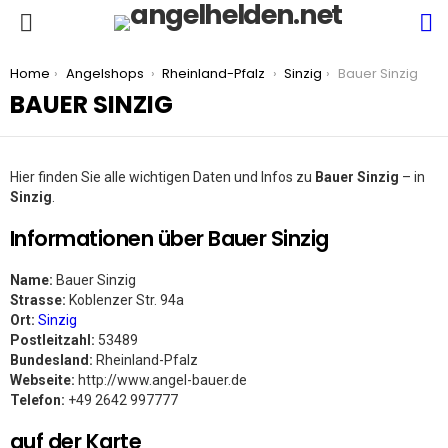
S
Menu
You are here:
Home
Angelshops
Rheinland-Pfalz
Sinzig
Bauer Sinzig
BAUER SINZIG
Hier finden Sie alle wichtigen Daten und Infos zu
Bauer Sinzig
– in
Sinzig
.
Informationen über Bauer Sinzig
Name:
Bauer Sinzig
Strasse:
Koblenzer Str. 94a
Ort:
Sinzig
Postleitzahl:
53489
Bundesland:
Rheinland-Pfalz
Webseite:
http://www.angel-bauer.de
Telefon:
+49 2642 997777
auf der Karte