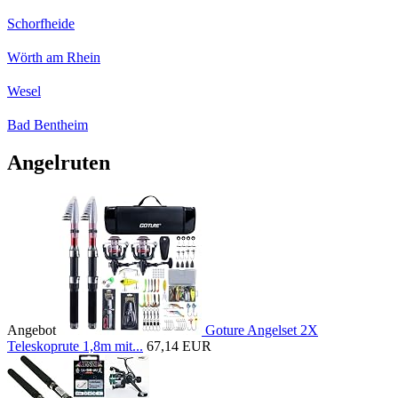
Schorfheide
Wörth am Rhein
Wesel
Bad Bentheim
Angelruten
Angebot
Goture Angelset 2X
Teleskoprute 1,8m mit...
67,14 EUR