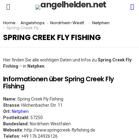
S
Menu
You are here:
Home
Angelshops
Nordrhein-Westfalen
Netphen
Spring Creek Fly Fishing
SPRING CREEK FLY FISHING
Hier finden Sie alle wichtigen Daten und Infos zu
Spring Creek Fly
Fishing
– in
Netphen
.
Informationen über Spring Creek Fly
Fishing
Name:
Spring Creek Fly Fishing
Strasse:
Hilchenbacher Str. 11
Ort:
Netphen
Postleitzahl:
57250
Bundesland:
Nordrhein-Westfalen
Webseite:
http://www.springcreek-flyfishing.de
Telefon:
+49 176 24926126