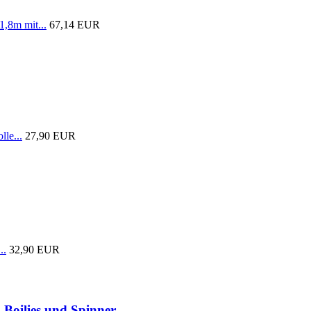
1,8m mit...
67,14 EUR
lle...
27,90 EUR
..
32,90 EUR
 Boilies und Spinner