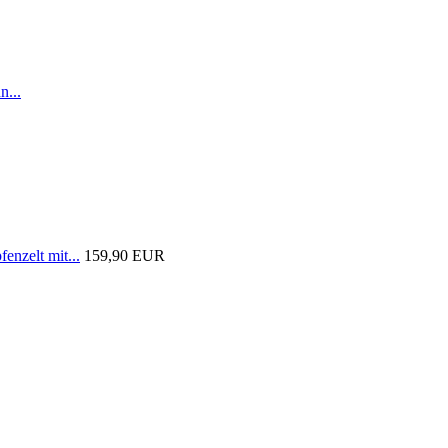
n...
nzelt mit...
159,90 EUR