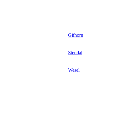
Gifhorn
Stendal
Wesel