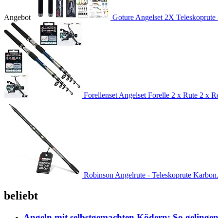
Angebot
Goture Angelset 2X Teleskoprute 
Forellenset Angelset Forelle 2 x Rute 2 x Ro
Robinson Angelrute - Teleskoprute Karbon.
beliebt
Angeln mit selbstgemachten Ködern: So gelingen