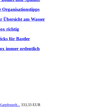
e Organisationstipps
hr Übersicht am Wasser
ox richtig
cks für Bastler
box immer ordentlich
arpfenzelt...
333,33 EUR