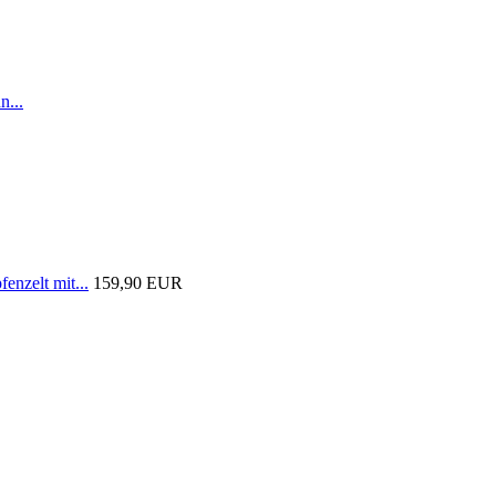
n...
nzelt mit...
159,90 EUR