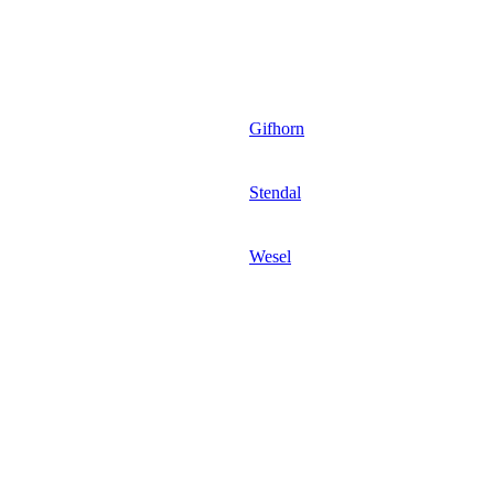
Gifhorn
Stendal
Wesel