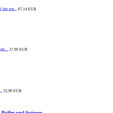
1,8m mit...
67,14 EUR
lle...
27,90 EUR
..
32,90 EUR
 Boilies und Spinner