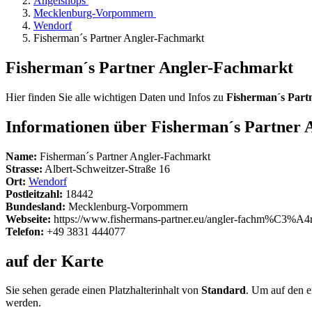
Angelshops
Mecklenburg-Vorpommern
Wendorf
Fisherman´s Partner Angler-Fachmarkt
Fisherman´s Partner Angler-Fachmarkt
Hier finden Sie alle wichtigen Daten und Infos zu
Fisherman´s Part
Informationen über Fisherman´s Partner
Name:
Fisherman´s Partner Angler-Fachmarkt
Strasse:
Albert-Schweitzer-Straße 16
Ort:
Wendorf
Postleitzahl:
18442
Bundesland:
Mecklenburg-Vorpommern
Webseite:
https://www.fishermans-partner.eu/angler-fachm%C3%A4rk
Telefon:
+49 3831 444077
auf der Karte
Sie sehen gerade einen Platzhalterinhalt von
Standard
. Um auf den ei
werden.