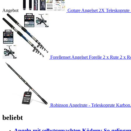
Angebot
Goture Angelset 2X Teleskoprute 
Forellenset Angelset Forelle 2 x Rute 2 x Ro
Robinson Angelrute - Teleskoprute Karbon.
beliebt
Angeln mit selbstgemachten Ködern: So gelingen