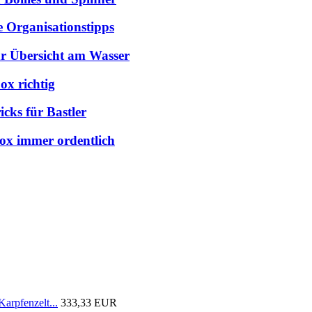
e Organisationstipps
hr Übersicht am Wasser
ox richtig
cks für Bastler
box immer ordentlich
arpfenzelt...
333,33 EUR