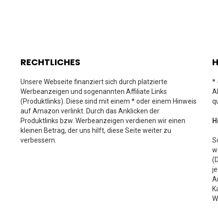
RECHTLICHES
H
Unsere Webseite finanziert sich durch platzierte
*
Werbeanzeigen und sogenannten Affiliate Links
A
(Produktlinks). Diese sind mit einem * oder einem Hinweis
q
auf Amazon verlinkt. Durch das Anklicken der
Produktlinks bzw. Werbeanzeigen verdienen wir einen
H
kleinen Betrag, der uns hilft, diese Seite weiter zu
verbessern.
S
w
(
j
A
K
W