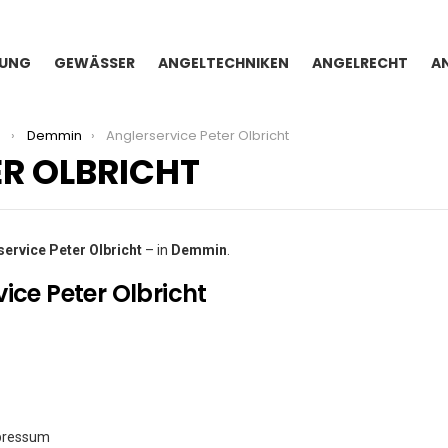
TUNG
GEWÄSSER
ANGELTECHNIKEN
ANGELRECHT
A
n
Demmin
Anglerservice Peter Olbricht
ER OLBRICHT
service Peter Olbricht
– in
Demmin
.
ice Peter Olbricht
pressum