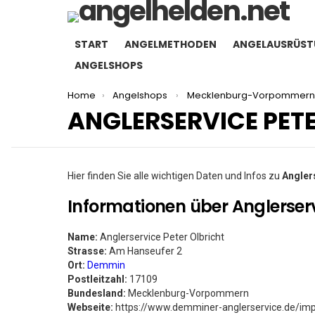
START
ANGELMETHODEN
ANGELAUSRÜS
ANGELSHOPS
You are here:
Home
Angelshops
Mecklenburg-Vorpommer
ANGLERSERVICE PET
Hier finden Sie alle wichtigen Daten und Infos zu
Angler
Informationen über Anglerserv
Name:
Anglerservice Peter Olbricht
Strasse:
Am Hanseufer 2
Ort:
Demmin
Postleitzahl:
17109
Bundesland:
Mecklenburg-Vorpommern
Webseite:
https://www.demminer-anglerservice.de/im