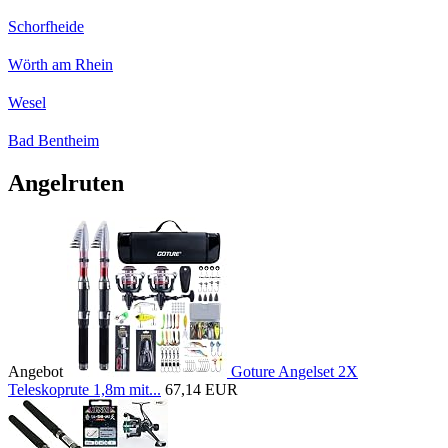
Schorfheide
Wörth am Rhein
Wesel
Bad Bentheim
Angelruten
Angebot
Goture Angelset 2X
Teleskoprute 1,8m mit...
67,14 EUR