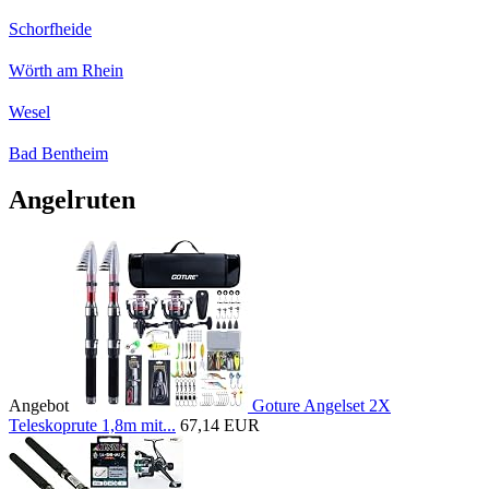
Schorfheide
Wörth am Rhein
Wesel
Bad Bentheim
Angelruten
Angebot
Goture Angelset 2X
Teleskoprute 1,8m mit...
67,14 EUR