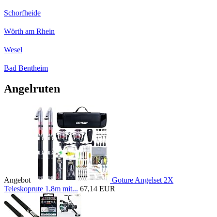
Schorfheide
Wörth am Rhein
Wesel
Bad Bentheim
Angelruten
Angebot
Goture Angelset 2X
Teleskoprute 1,8m mit...
67,14 EUR