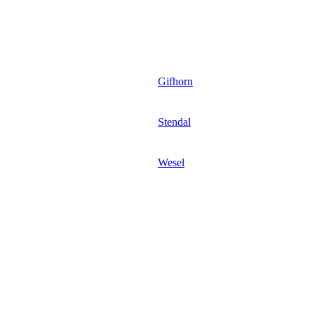
Gifhorn
Stendal
Wesel