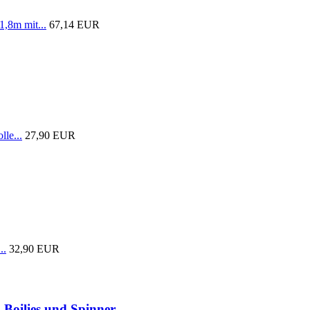
1,8m mit...
67,14 EUR
lle...
27,90 EUR
..
32,90 EUR
 Boilies und Spinner