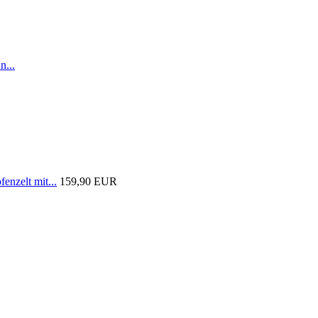
n...
nzelt mit...
159,90 EUR