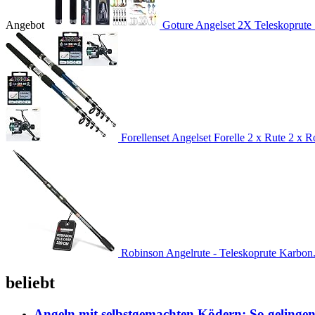
Angebot
Goture Angelset 2X Teleskoprute 
Forellenset Angelset Forelle 2 x Rute 2 x Ro
Robinson Angelrute - Teleskoprute Karbon.
beliebt
Angeln mit selbstgemachten Ködern: So gelingen