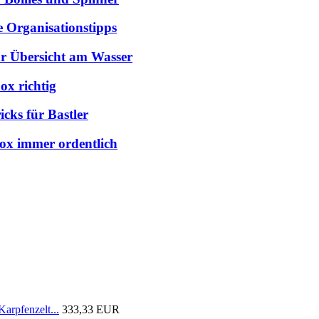
e Organisationstipps
hr Übersicht am Wasser
ox richtig
cks für Bastler
box immer ordentlich
arpfenzelt...
333,33 EUR