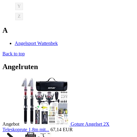
Y
Z
A
Angelsport Wattenbek
Back to top
Angelruten
Angebot
Goture Angelset 2X
Teleskoprute 1,8m mit...
67,14 EUR