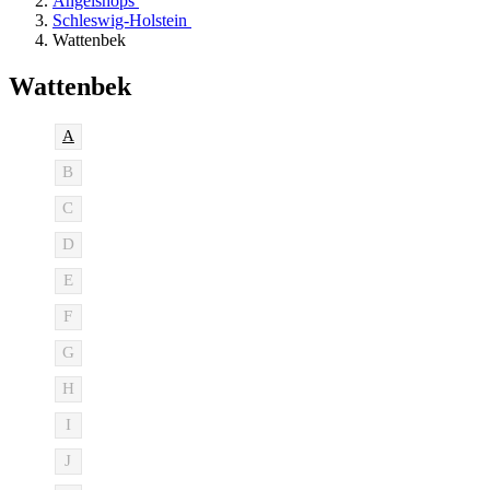
Angelshops
Schleswig-Holstein
Wattenbek
Wattenbek
A
B
C
D
E
F
G
H
I
J