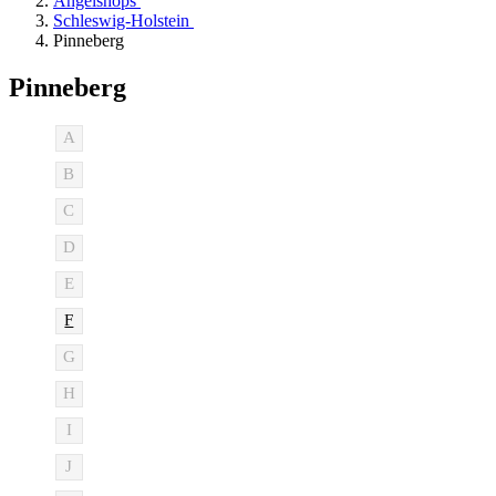
Angelshops
Schleswig-Holstein
Pinneberg
Pinneberg
A
B
C
D
E
F
G
H
I
J