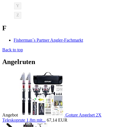
Y
Z
F
Fisherman´s Partner Angler-Fachmarkt
Back to top
Angelruten
Angebot
Goture Angelset 2X
Teleskoprute 1,8m mit...
67,14 EUR