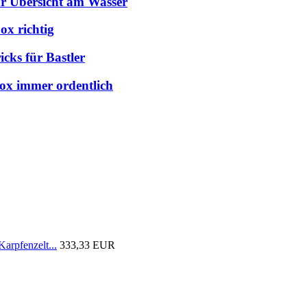
hr Übersicht am Wasser
ox richtig
cks für Bastler
box immer ordentlich
arpfenzelt...
333,33 EUR