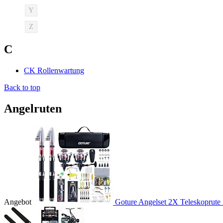
Y
Z
C
CK Rollenwartung
Back to top
Angelruten
Angebot
Goture Angelset 2X Teleskoprute 