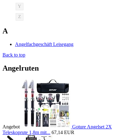
Y
Z
A
Angelfachgeschäft Leisegang
Back to top
Angelruten
Angebot
Goture Angelset 2X
Teleskoprute 1,8m mit...
67,14 EUR