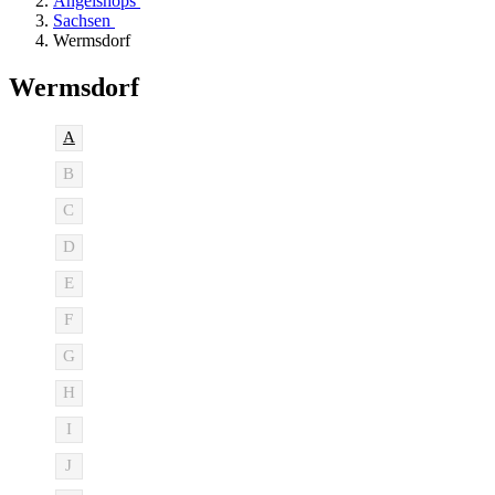
Angelshops
Sachsen
Wermsdorf
Wermsdorf
A
B
C
D
E
F
G
H
I
J