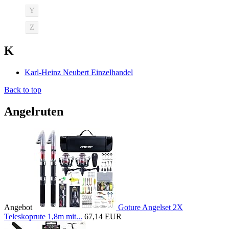
Y
Z
K
Karl-Heinz Neubert Einzelhandel
Back to top
Angelruten
Angebot
Goture Angelset 2X
Teleskoprute 1,8m mit...
67,14 EUR