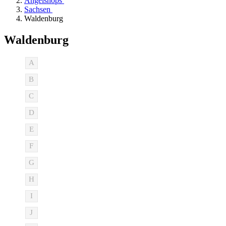
Angelshops
Sachsen
Waldenburg
Waldenburg
A
B
C
D
E
F
G
H
I
J