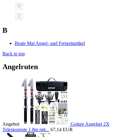
Y
Z
B
Beate Mai Angel- und Freizeitartikel
Back to top
Angelruten
Angebot
Goture Angelset 2X
Teleskoprute 1,8m mit...
67,14 EUR