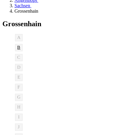
Angelshops
Sachsen
Grossenhain
Grossenhain
A
B
C
D
E
F
G
H
I
J