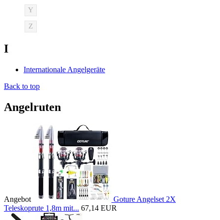
Y
Z
I
Internationale Angelgeräte
Back to top
Angelruten
Angebot
Goture Angelset 2X
Teleskoprute 1,8m mit...
67,14 EUR