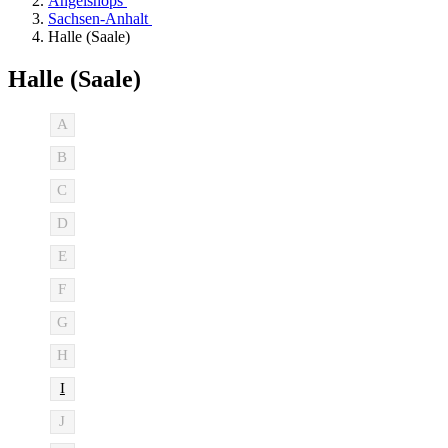
Angelshops
Sachsen-Anhalt
Halle (Saale)
Halle (Saale)
A
B
C
D
E
F
G
H
I
J