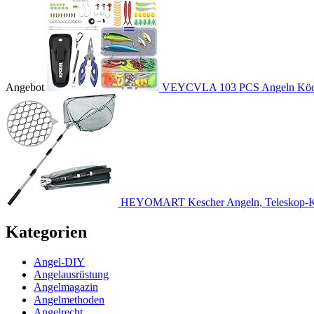
Angebot
VEYCVLA 103 PCS Angeln Köder
HEYOMART Kescher Angeln, Teleskop-Ke
Kategorien
Angel-DIY
Angelausrüstung
Angelmagazin
Angelmethoden
Angelrecht