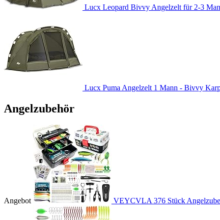
Lucx Leopard Bivvy Angelzelt für 2-3 Man
Lucx Puma Angelzelt 1 Mann - Bivvy Karpfe
Angelzubehör
Angebot
VEYCVLA 376 Stück Angelzubehö