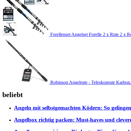
Forellenset Angelset Forelle 2 x Rute 2 x Ro
Robinson Angelrute - Teleskoprute Karbon.
beliebt
Angeln mit selbstgemachten Ködern: So gelingen
Angelbox richtig packen: Must-haves und clever