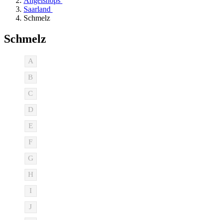
Angelshops
Saarland
Schmelz
Schmelz
A
B
C
D
E
F
G
H
I
J