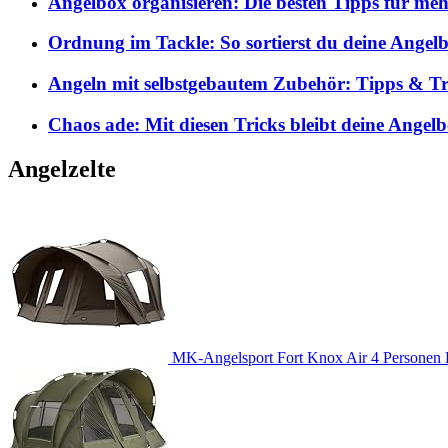
Angelbox organisieren: Die besten Tipps für me
Ordnung im Tackle: So sortierst du deine Angelb
Angeln mit selbstgebautem Zubehör: Tipps & Tri
Chaos ade: Mit diesen Tricks bleibt deine Angel
Angelzelte
MK-Angelsport Fort Knox Air 4 Personen K