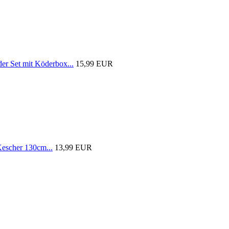
 Set mit Köderbox...
15,99 EUR
scher 130cm...
13,99 EUR