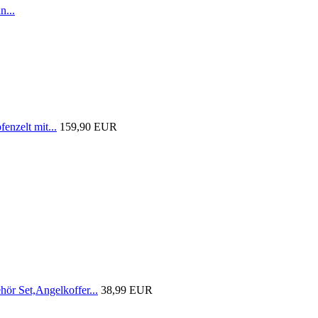
n...
nzelt mit...
159,90 EUR
r Set,Angelkoffer...
38,99 EUR