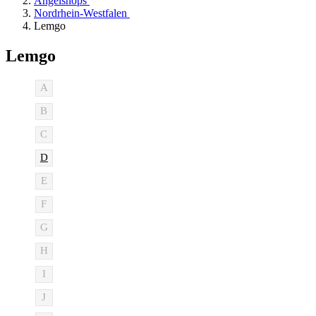
Angelshops
Nordrhein-Westfalen
Lemgo
Lemgo
A
B
C
D
E
F
G
H
I
J