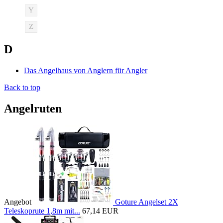
Y
Z
D
Das Angelhaus von Anglern für Angler
Back to top
Angelruten
Angebot
Goture Angelset 2X
Teleskoprute 1,8m mit...
67,14 EUR