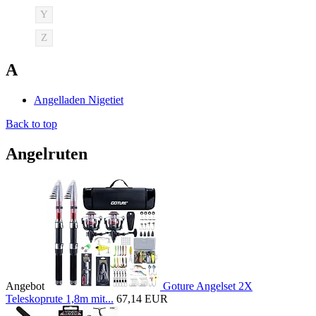
Y
Z
A
Angelladen Nigetiet
Back to top
Angelruten
Angebot
Goture Angelset 2X
Teleskoprute 1,8m mit...
67,14 EUR