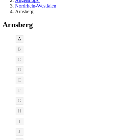
Angelshops
Nordrhein-Westfalen
Arnsberg
Arnsberg
A
B
C
D
E
F
G
H
I
J