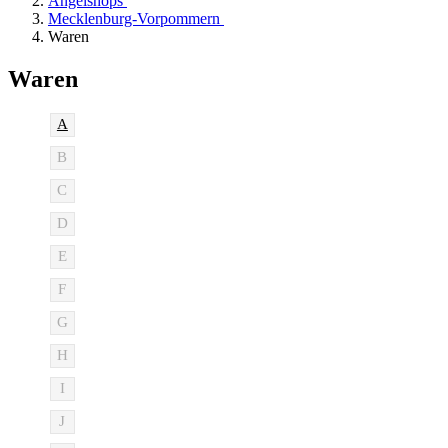
Angelshops
Mecklenburg-Vorpommern
Waren
Waren
A
B
C
D
E
F
G
H
I
J