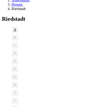
Angelshops
Hessen
Riedstadt
Riedstadt
A
B
C
D
E
F
G
H
I
J