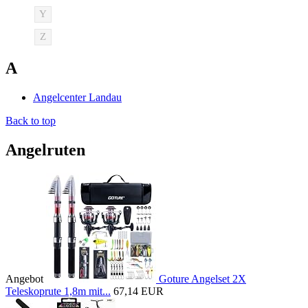
Y
Z
A
Angelcenter Landau
Back to top
Angelruten
Angebot
Goture Angelset 2X
Teleskoprute 1,8m mit...
67,14 EUR