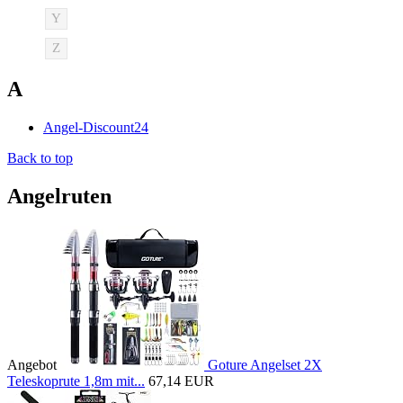
Y
Z
A
Angel-Discount24
Back to top
Angelruten
Angebot
Goture Angelset 2X
Teleskoprute 1,8m mit...
67,14 EUR