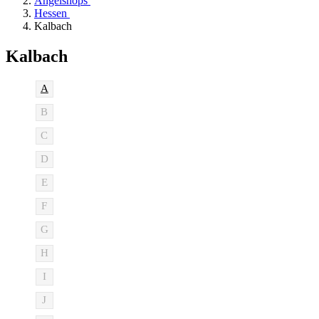
Angelshops
Hessen
Kalbach
Kalbach
A
B
C
D
E
F
G
H
I
J